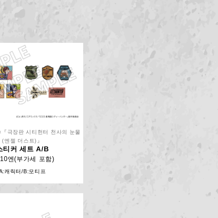
『극장판 시티헌터 천사의 눈물
(엔젤 더스트)』
스티커 세트 A/B
210엔(부가세 포함)
A:캐릭터/B:모티프