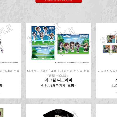
터 천사의 눈물
니지겐노모리×『극장판 시티헌터 천사의 눈물
니지겐노모리×
(엔젤 더스트)』
인
아크릴 디오라마
함)
4,180엔(부가세 포함)
1,
종