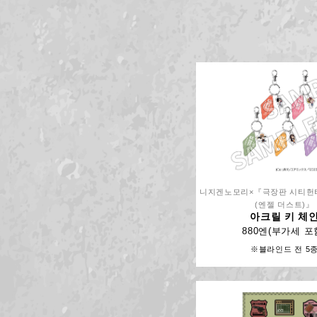
니지겐노모리×『극장판 시티헌
(엔젤 더스트)』
아크릴 키 체
880엔(부가세 포
※블라인드 전 5