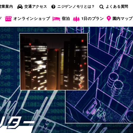
営業案内
交通アクセス
ニジゲンノモリとは？
よくある質問
ド
オンラインショップ
宿泊
1日のプラン
園内マップ