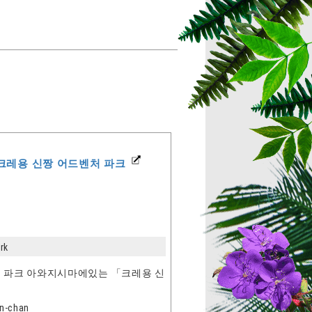
크레용 신짱 어드벤처 파크
rk
 파크 아와지시마에있는 「크레용 신
in-chan