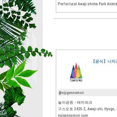
Prefectural Awaji-shima Park Anime 
【공식】니지
@nijigennomori
놀이공원・테마파크
구스모토 2425-2, Awaji-shi, Hyogo, 
nijigennomori.com