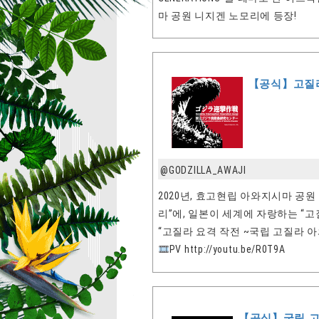
마 공원 니지겐 노모리에 등장!
【공식】고질라
@GODZILLA_AWAJI
2020년, 효고현립 아와지시마 공
리”에, 일본이 세계에 자랑하는 “
“고질라 요격 작전 ~국립 고질라 
PV http://youtu.be/R0T9A
【공식】국립 고