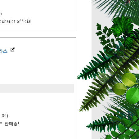
i
riot.official
라스
:30)
드 판매중!