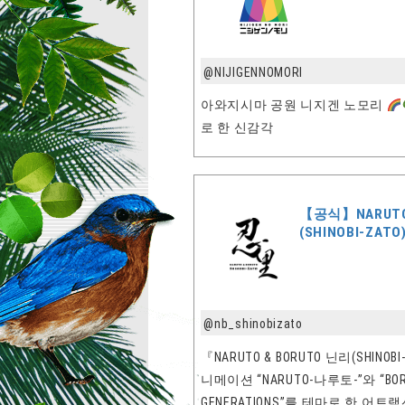
@NIJIGENNOMORI
아와지시마 공원 니지겐 노모리
로 한 신감각
【공식】NARUTO
(SHINOBI-ZATO
@nb_shinobizato
『NARUTO & BORUTO 닌리(SHIN
니메이션 “NARUTO-나루토-”와 “BORU
GENERATIONS”를 테마로 한 어