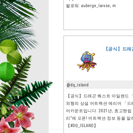
팔로워: auberge_larose, m
【공식】드래
@dq_island
【공식】드래곤 퀘스트 아일랜드 「
외형의 상설 어트랙션 에리어 「드
어카운트입니다. 2021년, 효고현
리”에 오픈! 어트랙션 정보 등을 
【#DQ_ISLAND】