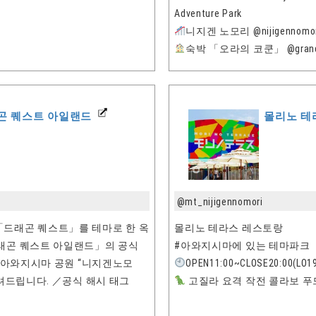
Adventure Park
니지겐 노모리 @nijigennomor
숙박 「오라의 코쿤」 @grandcha
곤 퀘스트 아일랜드
몰리노 테
@mt_nijigennomori
드래곤 퀘스트」를 테마로 한 옥
몰리노 테라스 레스토랑
래곤 퀘스트 아일랜드」의 공식
#아와지시마에 있는 테마파크
립 아와지시마 공원 “니지겐노모
OPEN11:00~CLOSE20:00(LO19
알려드립니다. ／공식 해시 태그
고질라 요격 작전 콜라보 푸