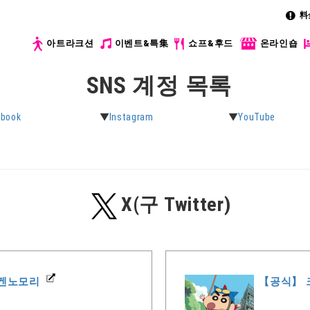
料
아트라크션
이벤트&특集
쇼프&후드
온라인숍
SNS 계정 목록
ebook
Instagram
YouTube
X(구 Twitter)
겐노모리
【공식】 