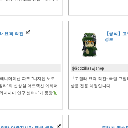
 요격 작전
【공식】고질라
정보
@Godzillaawjshop
원 애니메이션 파크 “니지겐 노모
『고질라 요격 작전~국립 고질
고질라”의 신상설 어트랙션 에리어
상품 전용 계정입니다.
아와지시마 연구 센터~”가 등장
질라 아와지시마 연구 센터
드래곤 퀘스