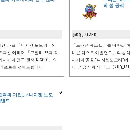
의 섬 공식
@DQ_ISLAND
이션 파크 「니지겐 노모리」의
「드래곤 퀘스트」를 테마로 한
트랙션 에리어 「고질라 요격 작
래곤 퀘스트 아일랜드」의 공식 
지시마 연구 센터(NIGOD)」의
지시마 공원 “니지겐노모리”에
 리포트를 전해드립니다.
다. ／공식 해시 태그【#DQ_ISL
진격의 거인」×니지겐 노모
이벤트