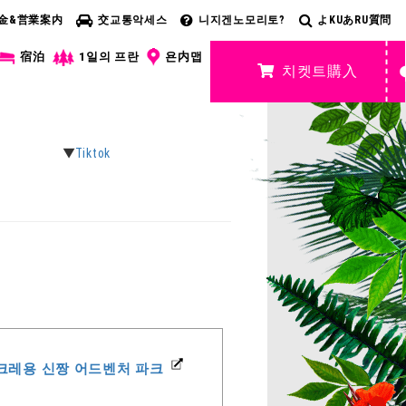
金&営業案内
交교통악세스
니지겐노모리토?
よKUあRU質問
宿泊
1일의 프란
욘内맵
치켓트購入
Tiktok
크레용 신짱 어드벤처 파크