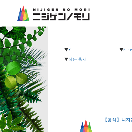
X
Fac
작은 홍서
【공식】니지