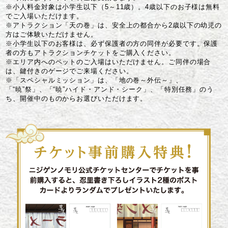
※小人料金対象は小学生以下（5～11歳）。4歳以下のお子様は無料
でご入場いただけます。
※アトラクション「天の巻」は、安全上の都合から2歳以下の幼児の
方はご体験いただけません。
※小学生以下のお客様は、必ず保護者の方の同伴が必要です。保護
者の方もアトラクションチケットをご購入ください。
※エリア内へのペットのご入場はいただけません。ご同伴の場合
は、鍵付きのゲージでご来場ください。
※「スペシャルミッション」は、「地の巻～外伝～」、
「“暁”祭」、「“暁”ハイド・アンド・シーク」、「特別任務」のう
ち、開催中のものからお選びいただけます。