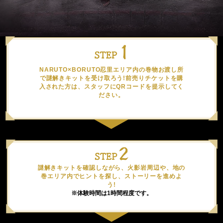
NARUTO×BORUTO忍里エリア内の巻物お渡し所
で謎解きキットを受け取ろう!前売りチケットを購
入された方は、スタッフにQRコードを提示してく
ださい。
謎解きキットを確認しながら、火影岩周辺や、地の
巻エリア内でヒントを探し、ストーリーを進めよ
う!
※体験時間は1時間程度です。