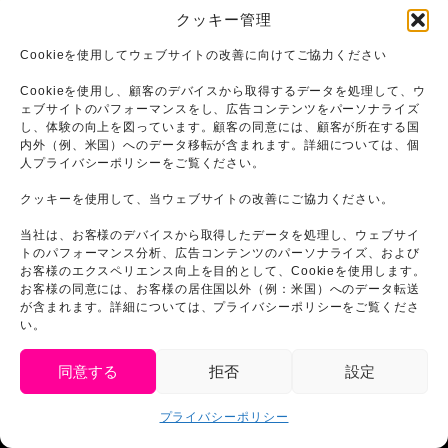
供中です。1品ご注文ごとにオリジ
クッキー管理
ナルコースターをプレゼント！
Cookieを使用してウェブサイトの改善に向けてご協力ください
Cookieを使用し、顧客のデバイスから取得するデータを処理して、ウ
ェブサイトのパフォーマンスをし、広告コンテンツをパーソナライズ
し、体験の向上を図っています。顧客の同意には、顧客が所在する国
内外（例、米国）へのデータ移転が含まれます。詳細については、個
人プライバシーポリシーをご覧ください。
クッキーを使用して、当ウェブサイトの改善にご協力ください。
当社は、お客様のデバイスから取得したデータを処理し、ウェブサイ
トのパフォーマンス分析、広告コンテンツのパーソナライズ、および
お客様のエクスペリエンス向上を目的として、Cookieを使用します。
お客様の同意には、お客様の居住国以外（例：米国）へのデータ転送
が含まれます。詳細については、プライバシーポリシーをご覧くださ
い。
同意する
拒否
設定
プライバシーポリシー
日本語