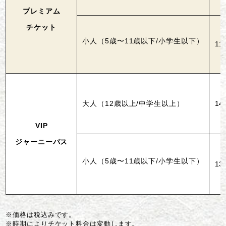
プレミアム
チケット
小人（5歳〜11歳以下/小学生以下）
11
大人（12歳以上/中学生以上）
14
VIP
ジャーニーパス
小人（5歳〜11歳以下/小学生以下）
13
※価格は税込みです。
※時期によりチケット料金は変動します。