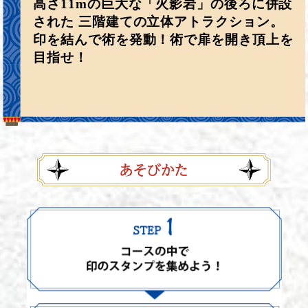
高さ11mの巨大な「火影岩」の後ろに併設
された
三階建ての立体アトラクション。
印を結んで術を発動！術で扉を開き頂上を
目指せ！