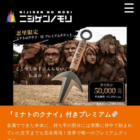
【NARUTO＆BORUTO 忍里】
巨大な火影岩がダイナミックに輝く、夜間限定プロジェクシ
ョンマッピングショー！