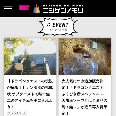
【ドラゴンクエストの伝説
大人気につき追加販売決
が蘇る！】カンダタの挑戦
定！『ドラゴンクエスト
状 サブクエストで唯一無
ふくびき所スペシャル ～
二のアイテムを手に入れよ
大魔王ゾーマとはじまりの
う！
島！編～』が近日再入荷予
定！
2025.01.05