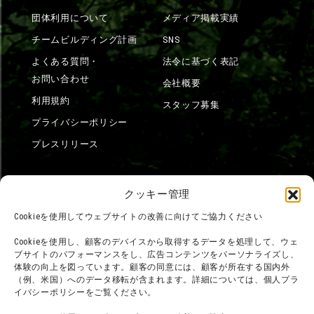
団体利用について
メディア掲載実績
チームビルディング計画
SNS
よくある質問・
法令に基づく表記
お問い合わせ
会社概要
利用規約
スタッフ募集
プライバシーポリシー
プレスリリース
クッキー管理
Cookieを使用してウェブサイトの改善に向けてご協力ください
Cookieを使用し、顧客のデバイスから取得するデータを処理して、ウェ
ブサイトのパフォーマンスをし、広告コンテンツをパーソナライズし、
体験の向上を図っています。顧客の同意には、顧客が所在する国内外
（例、米国）へのデータ移転が含まれます。詳細については、個人プラ
イバシーポリシーをご覧ください。