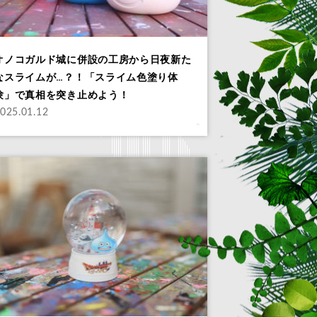
オノコガルド城に併設の工房から日夜新た
なスライムが…？！「スライム色塗り体
験」で真相を突き止めよう！
025.01.12