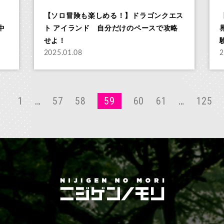
【ソロ冒険も楽しめる！】ドラゴンクエス
中
ト アイランド 自分だけのペースで攻略
せよ！
2025.01.08
2
1
…
57
58
59
60
61
…
125