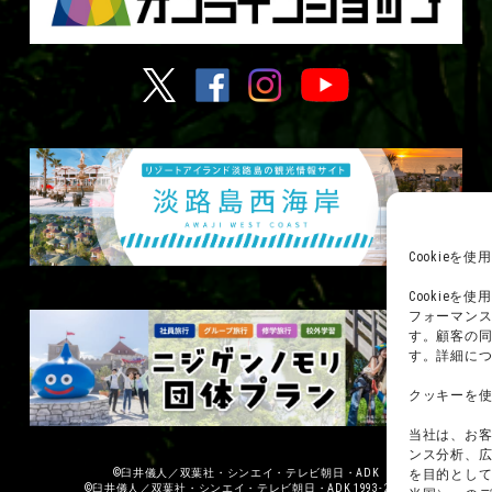
Cookie
Cookie
フォーマン
す。顧客の
す。詳細に
クッキーを
当社は、お
ンス分析、
を目的として
©臼井儀人／双葉社・シンエイ・テレビ朝日・ADK
©臼井儀人／双葉社・シンエイ・テレビ朝日・ADK 1993-2026