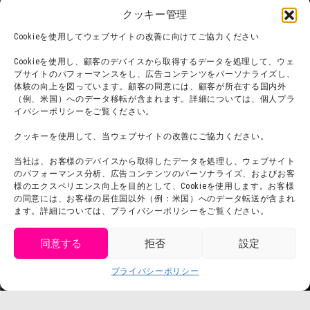
お問い合わせ
クッキー管理
会社概要
利用規約
Cookieを使用してウェブサイトの改善に向けてご協力ください
スタッフ募集
プライバシーポリシー
Cookieを使用し、顧客のデバイスから取得するデータを処理して、ウェ
ブサイトのパフォーマンスをし、広告コンテンツをパーソナライズし、
プレスリリース
体験の向上を図っています。顧客の同意には、顧客が所在する国内外
（例、米国）へのデータ移転が含まれます。詳細については、個人プラ
イバシーポリシーをご覧ください。
クッキーを使用して、当ウェブサイトの改善にご協力ください。
当社は、お客様のデバイスから取得したデータを処理し、ウェブサイト
のパフォーマンス分析、広告コンテンツのパーソナライズ、およびお客
様のエクスペリエンス向上を目的として、Cookieを使用します。お客様
の同意には、お客様の居住国以外（例：米国）へのデータ転送が含まれ
ます。詳細については、プライバシーポリシーをご覧ください。
同意する
拒否
設定
get tickets
プライバシーポリシー
Language
チケット購入