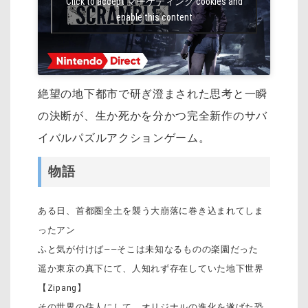
Click to accept マーケティング cookies and
enable this content
絶望の地下都市で研ぎ澄まされた思考と一瞬
の決断が、生か死かを分かつ完全新作のサバ
イバルパズルアクションゲーム。
物語
ある日、首都圏全土を襲う大崩落に巻き込まれてしま
ったアン
ふと気が付けば――そこは未知なるものの楽園だった
遥か東京の真下にて、人知れず存在していた地下世界
【Zipang】
その世界の住人にして、オリジナルの進化を遂げた恐