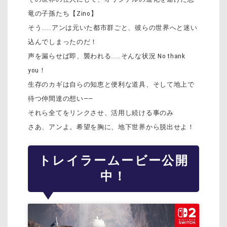
竜の子孫たち【Zino】
そう……アンは元いた都市群ごと、彼らの世界へと迷い
込んでしまったのだ！
声を漏らせば即、襲われる……そんな状況 No thank
you！
生存のカギは自らの知恵と便利な道具、そして地上で
待つ仲間達の想い――
それら全てをリンクさせ、活用し続ける事のみ
さあ、アンよ。希望を胸に、地下世界から脱出せよ！
トレイラームービー公開
中！