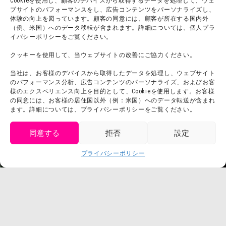
Cookieを使用し、顧客のデバイスから取得するデータを処理して、ウェ
ブサイトのパフォーマンスをし、広告コンテンツをパーソナライズし、
体験の向上を図っています。顧客の同意には、顧客が所在する国内外
（例、米国）へのデータ移転が含まれます。詳細については、個人プラ
団体利用について
メディア掲載実績
イバシーポリシーをご覧ください。
チームビルディング計画
SNS
クッキーを使用して、当ウェブサイトの改善にご協力ください。
よくある質問・
法令に基づく表記
当社は、お客様のデバイスから取得したデータを処理し、ウェブサイト
お問い合わせ
会社概要
のパフォーマンス分析、広告コンテンツのパーソナライズ、およびお客
利用規約
様のエクスペリエンス向上を目的として、Cookieを使用します。お客様
スタッフ募集
の同意には、お客様の居住国以外（例：米国）へのデータ転送が含まれ
プライバシーポリシー
ます。詳細については、プライバシーポリシーをご覧ください。
プレスリリース
同意する
拒否
設定
get tickets
プライバシーポリシー
Language
チケット購入