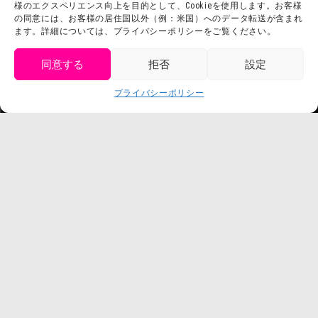
様のエクスペリエンス向上を目的として、Cookieを使用します。お客様
の同意には、お客様の居住国以外（例：米国）へのデータ転送が含まれ
ます。詳細については、プライバシーポリシーをご覧ください。
同意する
拒否
設定
get tickets
プライバシーポリシー
Language
チケット購入
©臼井儀人／双葉社・シンエイ・テレビ朝日・ADK
©臼井儀人／双葉社・シンエイ・テレビ朝日・ADK 1993-2026
©岸本斉史 スコット／集英社・テレビ東京・ぴえろ
TM & © TOHO
© ARMOR PROJECT/BIRD STUDIO/SQUARE ENIX
©諫山創・講談社／「進撃の巨人」The Final Season製作委員会
©2026 Nijigennomori Inc. All Rights Reserved.