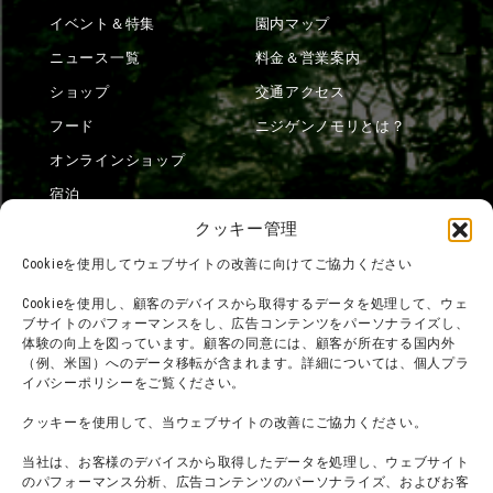
イベント＆特集
園内マップ
ニュース一覧
料金＆営業案内
ショップ
交通アクセス
フード
ニジゲンノモリとは？
オンラインショップ
宿泊
クッキー管理
Cookieを使用してウェブサイトの改善に向けてご協力ください
団体利用について
メディア掲載実績
Cookieを使用し、顧客のデバイスから取得するデータを処理して、ウェ
チームビルディング計画
SNS
ブサイトのパフォーマンスをし、広告コンテンツをパーソナライズし、
体験の向上を図っています。顧客の同意には、顧客が所在する国内外
よくある質問・
法令に基づく表記
（例、米国）へのデータ移転が含まれます。詳細については、個人プラ
お問い合わせ
会社概要
イバシーポリシーをご覧ください。
利用規約
スタッフ募集
クッキーを使用して、当ウェブサイトの改善にご協力ください。
プライバシーポリシー
当社は、お客様のデバイスから取得したデータを処理し、ウェブサイト
プレスリリース
のパフォーマンス分析、広告コンテンツのパーソナライズ、およびお客