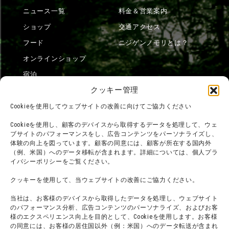
ニュース一覧
料金＆営業案内
ショップ
交通アクセス
フード
ニジゲンノモリとは？
オンラインショップ
宿泊
クッキー管理
Cookieを使用してウェブサイトの改善に向けてご協力ください
団体利用について
メディア掲載実績
Cookieを使用し、顧客のデバイスから取得するデータを処理して、ウェ
チームビルディング計画
SNS
ブサイトのパフォーマンスをし、広告コンテンツをパーソナライズし、
体験の向上を図っています。顧客の同意には、顧客が所在する国内外
よくある質問・
法令に基づく表記
（例、米国）へのデータ移転が含まれます。詳細については、個人プラ
お問い合わせ
会社概要
イバシーポリシーをご覧ください。
利用規約
スタッフ募集
クッキーを使用して、当ウェブサイトの改善にご協力ください。
プライバシーポリシー
当社は、お客様のデバイスから取得したデータを処理し、ウェブサイト
プレスリリース
のパフォーマンス分析、広告コンテンツのパーソナライズ、およびお客
様のエクスペリエンス向上を目的として、Cookieを使用します。お客様
の同意には、お客様の居住国以外（例：米国）へのデータ転送が含まれ