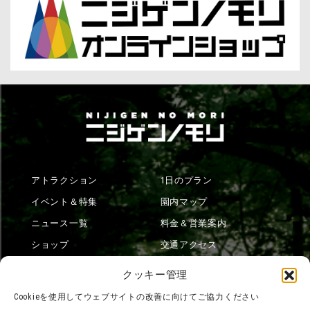
アトラクション
1日のプラン
イベント＆特集
園内マップ
ニュース一覧
料金＆営業案内
ショップ
交通アクセス
フード
ニジゲンノモリとは？
クッキー管理
オンラインショップ
Cookieを使用してウェブサイトの改善に向けてご協力ください
宿泊