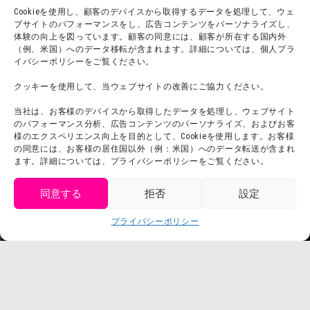
Cookieを使用し、顧客のデバイスから取得するデータを処理して、ウェ
ブサイトのパフォーマンスをし、広告コンテンツをパーソナライズし、
体験の向上を図っています。顧客の同意には、顧客が所在する国内外
（例、米国）へのデータ移転が含まれます。詳細については、個人プラ
団体利用について
メディア掲載実績
イバシーポリシーをご覧ください。
チームビルディング計画
SNS
クッキーを使用して、当ウェブサイトの改善にご協力ください。
よくある質問・
法令に基づく表記
当社は、お客様のデバイスから取得したデータを処理し、ウェブサイト
お問い合わせ
会社概要
のパフォーマンス分析、広告コンテンツのパーソナライズ、およびお客
利用規約
様のエクスペリエンス向上を目的として、Cookieを使用します。お客様
スタッフ募集
の同意には、お客様の居住国以外（例：米国）へのデータ転送が含まれ
プライバシーポリシー
ます。詳細については、プライバシーポリシーをご覧ください。
プレスリリース
同意する
拒否
設定
get tickets
プライバシーポリシー
Language
チケット購入