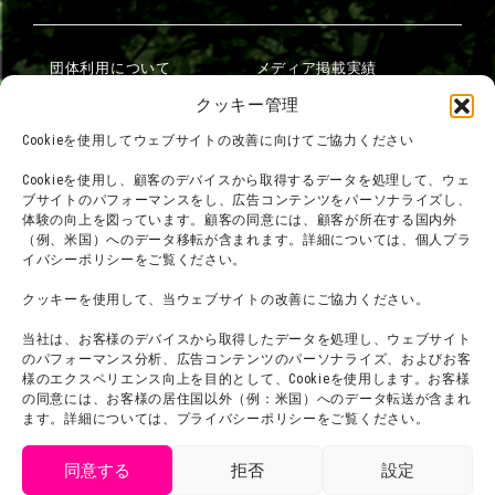
団体利用について
メディア掲載実績
チームビルディング計画
SNS
クッキー管理
よくある質問・
法令に基づく表記
Cookieを使用してウェブサイトの改善に向けてご協力ください
お問い合わせ
会社概要
Cookieを使用し、顧客のデバイスから取得するデータを処理して、ウェ
利用規約
ブサイトのパフォーマンスをし、広告コンテンツをパーソナライズし、
スタッフ募集
体験の向上を図っています。顧客の同意には、顧客が所在する国内外
プライバシーポリシー
（例、米国）へのデータ移転が含まれます。詳細については、個人プラ
イバシーポリシーをご覧ください。
プレスリリース
クッキーを使用して、当ウェブサイトの改善にご協力ください。
当社は、お客様のデバイスから取得したデータを処理し、ウェブサイト
のパフォーマンス分析、広告コンテンツのパーソナライズ、およびお客
様のエクスペリエンス向上を目的として、Cookieを使用します。お客様
の同意には、お客様の居住国以外（例：米国）へのデータ転送が含まれ
ます。詳細については、プライバシーポリシーをご覧ください。
同意する
拒否
設定
get tickets