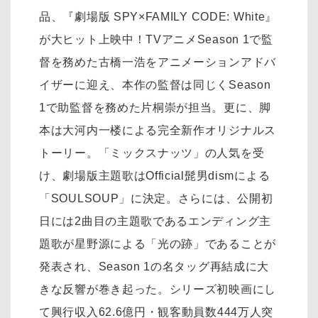
品、『劇場版 SPY×FAMILY CODE: White』
が大ヒット上映中！TVアニメSeason 1で監
督を務めた古橋一浩をアニメーションアドバ
イザーに迎え、本作の監督は同じくSeason
1で助監督を務めた片桐崇が担当。更に、脚
本は大河内一楼による完全新作オリジナルス
トーリー。「ミックスナッツ」の人気を受
け、劇場版主題歌はOfficial髭男dismによる
「SOULSOUP」に決定。さらには、公開初
日には2曲目の主題歌であるエンディング主
題歌が星野源による「光の跡」であることが
発表され、Season 1の名タッグ再結成に大
きな反響が巻き起った。シリーズ初映画にし
て興行収入62.6億円・観客動員数444万人突