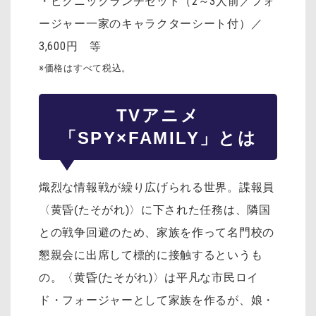
・ピクニックランチセット（2～3人前／フォ
ージャー一家のキャラクターシート付）／
3,600円 等
※価格はすべて税込。
TVアニメ
「SPY×FAMILY」とは
熾烈な情報戦が繰り広げられる世界。諜報員
〈黄昏(たそがれ)〉に下された任務は、隣国
との戦争回避のため、家族を作って名門校の
懇親会に出席して標的に接触するというも
の。〈黄昏(たそがれ)〉は平凡な市民ロイ
ド・フォージャーとして家族を作るが、娘・