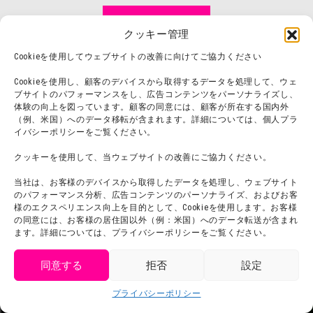
チケット購入
クッキー管理
Cookieを使用してウェブサイトの改善に向けてご協力ください
Cookieを使用し、顧客のデバイスから取得するデータを処理して、ウェ
ブサイトのパフォーマンスをし、広告コンテンツをパーソナライズし、
体験の向上を図っています。顧客の同意には、顧客が所在する国内外
（例、米国）へのデータ移転が含まれます。詳細については、個人プラ
イバシーポリシーをご覧ください。
クッキーを使用して、当ウェブサイトの改善にご協力ください。
当社は、お客様のデバイスから取得したデータを処理し、ウェブサイト
のパフォーマンス分析、広告コンテンツのパーソナライズ、およびお客
様のエクスペリエンス向上を目的として、Cookieを使用します。お客様
の同意には、お客様の居住国以外（例：米国）へのデータ転送が含まれ
ます。詳細については、プライバシーポリシーをご覧ください。
アトラクション
1日のプラン
同意する
拒否
設定
イベント＆特集
園内マップ
get tickets
ニュース一覧
料金＆営業案内
プライバシーポリシー
Language
チケット購入
ショップ
交通アクセス