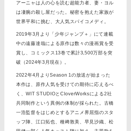
アーニャは人の心を読む超能力者、妻・ヨル
は凄腕の殺し屋だった。秘密を抱えた家族が
世界平和に挑む、大人気スパイコメディ。
2019年3月より「少年ジャンプ＋」にて連載
中の遠藤達哉による原作は数々の漫画賞を受
賞し、コミックス13巻で累計3,500万部を突
破（2024年3月現在）。
2022年4月よりSeason 1の放送が始まった
本作は、原作人気を受けての期待に応えるべ
く、WIT STUDIOとCloverWorksによる2社
共同制作という異例の体制が採られた。古橋
一浩監督をはじめとするアニメ界屈指のスタ
ッフ陣、江口拓也、種﨑敦美、早見沙織、松