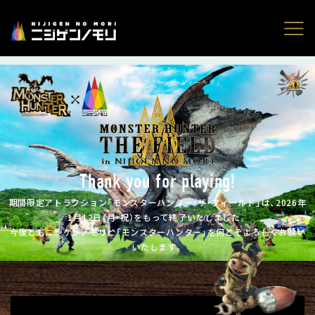
体験型アトラクション
「モンスターハンター・ザ・フィールド」
Thank you for playing!
期間限定アトラクション「モンスターハンター・ザ・フィールド」は、2026年
1月12日（月・祝）をもって終了いたしました。
今後ともニジゲンノモリと「モンスターハンター」を何とぞよろしくお願い
いたします。