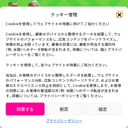
クッキー管理
Cookieを使用してウェブサイトの改善に向けてご協力ください
Cookieを使用し、顧客のデバイスから取得するデータを処理して、ウェ
CAUTION
ブサイトのパフォーマンスをし、広告コンテンツをパーソナライズし、
体験の向上を図っています。顧客の同意には、顧客が所在する国内外
（例、米国）へのデータ移転が含まれます。詳細については、個人プライバ
ご注意
シーポリシーをご覧ください。
クッキーを使用して、当ウェブサイトの改善にご協力ください。
当社は、お客様のデバイスから取得したデータを処理し、ウェブサイト
のパフォーマンス分析、広告コンテンツのパーソナライズ、およびお客
本アトラクションは、動きやすい服装・靴でご利用くだ
プ
る
様のエクスペリエンス向上を目的として、Cookieを使用します。お客様
さい。
の同意には、お客様の居住国以外（例：米国）へのデータ転送が含まれま
す。詳細については、プライバシーポリシーをご覧ください。
コスプレでご参加いただく際は、
注意事項
をご一読いた
だきますよう お願いいたします。
同意する
拒否
設定
ベビーカー・車椅子はアトラクションエリア内ではご利
プライバシーポリシー
Language
用いただけません。