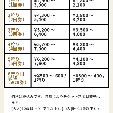
1狩り
¥2,900 〜
¥1,800 〜
（1回券）
3,900
2,100
2狩り
¥4,300 〜
¥2,800 〜
（2回券）
5,400
3,200
3狩り
¥5,200 〜
¥3,500 〜
（3回券）
6,400
4,000
4狩り
¥5,700 〜
¥3,800 〜
（4回券）
7,000
4,400
5狩り
¥6,200 〜
¥4,100 〜
（5回券）
7,600
4,800
6狩り目
+¥500 〜 600 /
+¥300 〜 400 /
以降
1狩り
1狩り
（追加券）
価格は税込みです。 時期によりチケット料金は変動し
ます。
[大人]12歳以上（中学生以上）、[小人]5～11歳以下（小