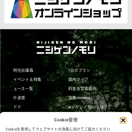
阿托拉庫森
1日のプラン
イベント＆特集
園內マップ
ュース一覧
料金及営業案內
什波普
交通akusesu
ドド
niジゲンノモoriとは？
オンラインショップ
Cookie管理
宿泊
Cookieを使用してウェブサイトの改善に向けてご協力ください