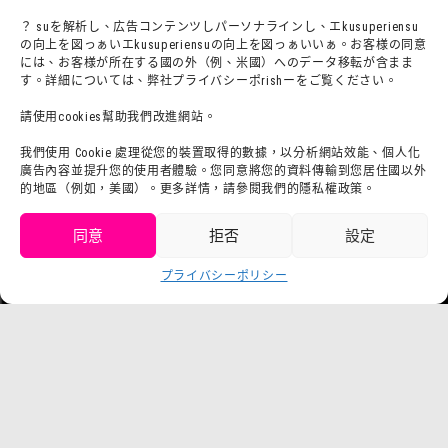
？ suを解析し、広告コンテンツしパーソナラインし、エkusuperiensu
の向上を図っぁいエkusuperiensuの向上を図っぁいいぁ。お客様の同意
団體利用について
メディア掲載実績
には、お客様が所在する國の外（例、米國）へのデータ移転が含まま
す。詳細については、弊社プライバシーポrishーをご覧ください。
チームビルディングプラン
社群網路
よくある質問・
法令に基づく表記
請使用cookies幫助我們改進網站。
お問い合わせ
會社概要
我們使用 Cookie 處理從您的裝置取得的數據，以分析網站效能、個人化
廣告內容並提升您的使用者體驗。您同意將您的資料傳輸到您居住國以外
利用規約
sutafu招募集
的地區（例如，美國）。更多詳情，請參閱我們的隱私權政策。
プライバシーポrisiー
同意
拒否
設定
プresuririsu
取得門票
プライバシーポリシー
Language
チケット購入