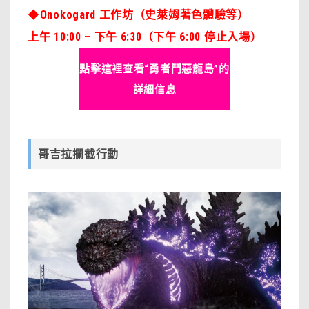
◆Onokogard 工作坊（史萊姆著色體驗等）
上午 10:00 – 下午 6:30（下午 6:00 停止入場）
點擊這裡查看“勇者鬥惡龍島”的
詳細信息
哥吉拉攔截行動