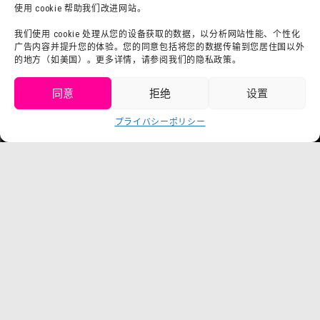
お問い合わせ
使用 cookie 帮助我们改进网站。
会社概要
利用規約
スタッフ募集
我们使用 cookie 处理从您的设备获取的数据，以分析网站性能、个性化
广告内容并提升您的体验。您的同意包括将您的数据传输到您居住国以外
プライバシーポリシー
的地方（如美国）。更多详情，请参阅我们的隐私政策。
プレスリリース（プレスリリ
同意
拒绝
设置
ース
获取门票
プライバシーポリシー
Language
チケット购入