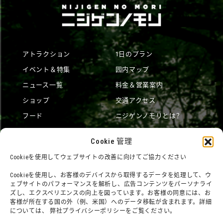
アトラクション
1日のプラン
イベント＆特集
园内マップ
ニュース一覧
料金＆営業案内
ショップ
交通アクセス
フード
ニジゲンノモリとは？
オンラインショップ
Cookie 管理
宿泊
Cookieを使用してウェブサイトの改善に向けてご協力ください
Cookieを使用し、お客様のデバイスから取得するデータを処理して、ウ
ェブサイトのパフォーマンスを解析し、広告コンテンツをパーソナライ
団体利用について
メディア掲載実績
ズし、エクスペリエンスの向上を図っています。お客様の同意には、お
チームビルディングプラン
SNS
客様が所在する国の外（例、米国）へのデータ移転が含まれます。詳細
については、 弊社プライバシーポリシーをご覧ください。
よくある質問・問題
法令に基づく表記