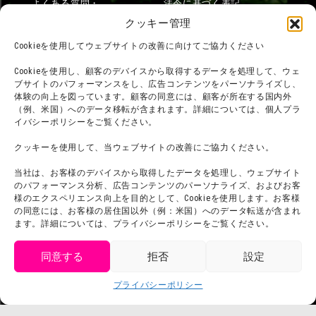
よくある質問・
法令に基づく表記
お問い合わせ
クッキー管理
会社概要
利用規約
Cookieを使用してウェブサイトの改善に向けてご協力ください
スタッフ募集
プライバシーポリシー
Cookieを使用し、顧客のデバイスから取得するデータを処理して、ウェ
ブサイトのパフォーマンスをし、広告コンテンツをパーソナライズし、
プレスリリース
体験の向上を図っています。顧客の同意には、顧客が所在する国内外
（例、米国）へのデータ移転が含まれます。詳細については、個人プラ
イバシーポリシーをご覧ください。
クッキーを使用して、当ウェブサイトの改善にご協力ください。
当社は、お客様のデバイスから取得したデータを処理し、ウェブサイト
のパフォーマンス分析、広告コンテンツのパーソナライズ、およびお客
様のエクスペリエンス向上を目的として、Cookieを使用します。お客様
の同意には、お客様の居住国以外（例：米国）へのデータ転送が含まれ
ます。詳細については、プライバシーポリシーをご覧ください。
同意する
拒否
設定
get tickets
プライバシーポリシー
Language
チケット購入