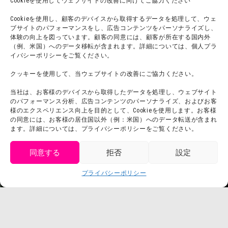
Cookieを使用してウェブサイトの改善に向けてご協力ください
宿泊
Cookieを使用し、顧客のデバイスから取得するデータを処理して、ウェ
ブサイトのパフォーマンスをし、広告コンテンツをパーソナライズし、
体験の向上を図っています。顧客の同意には、顧客が所在する国内外
（例、米国）へのデータ移転が含まれます。詳細については、個人プラ
団体利用について
メディア掲載実績
イバシーポリシーをご覧ください。
チームビルディング計画
SNS
クッキーを使用して、当ウェブサイトの改善にご協力ください。
よくある質問・
法令に基づく表記
当社は、お客様のデバイスから取得したデータを処理し、ウェブサイト
お問い合わせ
会社概要
のパフォーマンス分析、広告コンテンツのパーソナライズ、およびお客
利用規約
様のエクスペリエンス向上を目的として、Cookieを使用します。お客様
スタッフ募集
の同意には、お客様の居住国以外（例：米国）へのデータ転送が含まれ
プライバシーポリシー
ます。詳細については、プライバシーポリシーをご覧ください。
プレスリリース
同意する
拒否
設定
get tickets
プライバシーポリシー
Language
チケット購入