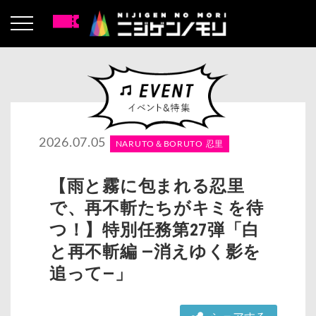
2026.07.05
NARUTO＆BORUTO 忍里
【雨と霧に包まれる忍里
で、再不斬たちがキミを待
つ！】特別任務第27弾「白
と再不斬編 ―消えゆく影を
追って―」