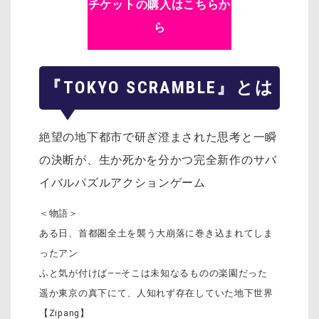
チケットの購入はこちらか
ら
『TOKYO SCRAMBLE』とは
絶望の地下都市で研ぎ澄まされた思考と一瞬
の決断が、生か死かを分かつ完全新作のサバ
イバルパズルアクションゲーム
＜物語＞
ある日、首都圏全土を襲う大崩落に巻き込まれてしま
ったアン
ふと気が付けば――そこは未知なるものの楽園だった
遥か東京の真下にて、人知れず存在していた地下世界
【Zipang】