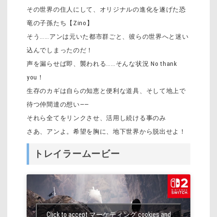
その世界の住人にして、オリジナルの進化を遂げた恐
竜の子孫たち【Zino】
そう……アンは元いた都市群ごと、彼らの世界へと迷い
込んでしまったのだ！
声を漏らせば即、襲われる……そんな状況 No thank
you！
生存のカギは自らの知恵と便利な道具、そして地上で
待つ仲間達の想い――
それら全てをリンクさせ、活用し続ける事のみ
さあ、アンよ。希望を胸に、地下世界から脱出せよ！
トレイラームービー
Click to accept マーケティング cookies and