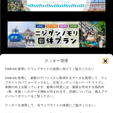
©臼井儀人／双葉社・シンエイ・テレビ朝日・ADK
クッキー管理
©臼井儀人／双葉社・シンエイ・テレビ朝日・ADK 1993-2026
©岸本斉史 スコット／集英社・テレビ東京・ぴえろ
Cookieを使用してウェブサイトの改善に向けてご協力ください
TM & © TOHO
© ARMOR PROJECT/BIRD STUDIO/SQUARE ENIX
©諫山創・講談社／「進撃の巨人」The Final Season製作委員会
Cookieを使用し、顧客のデバイスから取得するデータを処理して、ウェ
©2026 Nijigennomori Inc. All Rights Reserved.
ブサイトのパフォーマンスをし、広告コンテンツをパーソナライズし、
体験の向上を図っています。顧客の同意には、顧客が所在する国内外
（例、米国）へのデータ移転が含まれます。詳細については、個人プラ
イバシーポリシーをご覧ください。
クッキーを使用して、当ウェブサイトの改善にご協力ください。