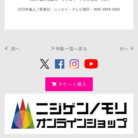
ⓒ臼井儀人／双葉社・シンエイ・テレビ朝日・ADK 1993-2025
前へ
特集一覧へ戻る
次へ
チケット購入