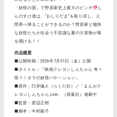
「妖怪の国」で野原家史上最大のピンチ
し
んのすけ達は、“おしりだま”を取り戻し、人
間界へ帰ることができるのか？野原家と愉快
な妖怪たちが出会う不思議な夏の大冒険が幕
を開ける！！
作品概要
■公開時期：2026年7月31日（金）公開
■タイトル：『映画クレヨンしんちゃん 奇々
怪々！オラの妖怪バケ～ション』
■原作：臼井儀人（らくだ社）／「まんがク
レヨンしんちゃん.com」（双葉社）連載中
■監督：渡辺正樹
■脚本：中村能子