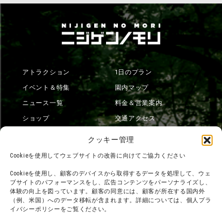
アトラクション
1日のプラン
イベント＆特集
園内マップ
ニュース一覧
料金＆営業案内
ショップ
交通アクセス
フード
ニジゲンノモリとは？
クッキー管理
オンラインショップ
Cookieを使用してウェブサイトの改善に向けてご協力ください
宿泊
Cookieを使用し、顧客のデバイスから取得するデータを処理して、ウェ
ブサイトのパフォーマンスをし、広告コンテンツをパーソナライズし、
体験の向上を図っています。顧客の同意には、顧客が所在する国内外
（例、米国）へのデータ移転が含まれます。詳細については、個人プラ
団体利用について
メディア掲載実績
イバシーポリシーをご覧ください。
チームビルディング計画
SNS