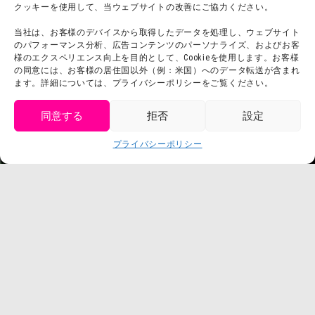
クッキーを使用して、当ウェブサイトの改善にご協力ください。
よくある質問・
法令に基づく表記
当社は、お客様のデバイスから取得したデータを処理し、ウェブサイト
お問い合わせ
会社概要
のパフォーマンス分析、広告コンテンツのパーソナライズ、およびお客
利用規約
様のエクスペリエンス向上を目的として、Cookieを使用します。お客様
スタッフ募集
の同意には、お客様の居住国以外（例：米国）へのデータ転送が含まれ
プライバシーポリシー
ます。詳細については、プライバシーポリシーをご覧ください。
プレスリリース
同意する
拒否
設定
get tickets
プライバシーポリシー
Language
チケット購入