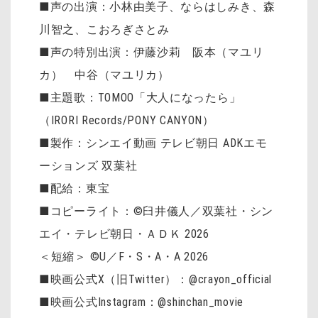
■声の出演：小林由美子、ならはしみき、森
川智之、こおろぎさとみ
■声の特別出演：伊藤沙莉 阪本（マユリ
カ） 中谷（マユリカ）
■主題歌：TOMOO「大人になったら」
（IRORI Records/PONY CANYON）
■製作：シンエイ動画 テレビ朝日 ADKエモ
ーションズ 双葉社
■配給：東宝
■コピーライト：©臼井儀人／双葉社・シン
エイ・テレビ朝日・ＡＤＫ 2026
＜短縮＞ ©U／F・S・A・A 2026
■映画公式X（旧Twitter）：@crayon_official
■映画公式Instagram：@shinchan_movie