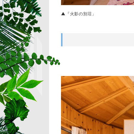
▲『火影の別荘」