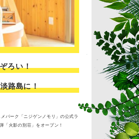
勢ぞろい！
が淡路島に！
ニメパーク「ニジゲンノモリ」の公式ラ
ム第1弾「火影の別荘」をオープン！