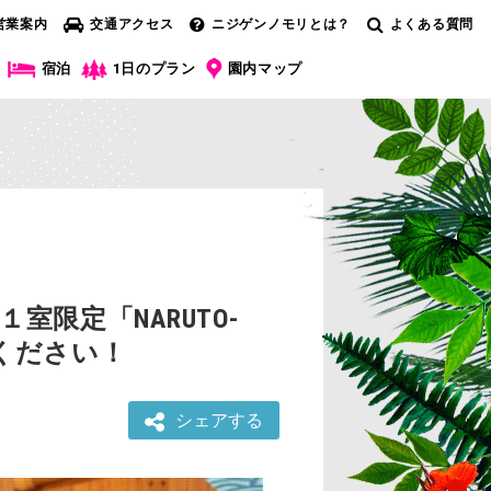
営業案内
交通アクセス
ニジゲンノモリとは？
よくある質問
宿泊
1日のプラン
園内マップ
限定「NARUTO-
ください！
シェアする