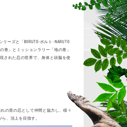
ズと「BORUTO-ボルト- NARUTO
路「天の巻」とミッションラリー「地の巻」
現された忍の世界で、身体と頭脳を使
隠れの里の忍として仲間と協力し、様々
がら、頂上を目指す。