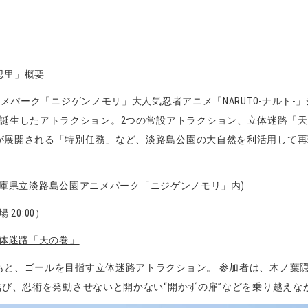
 忍里」概要
パーク「ニジゲンノモリ」大人気忍者アニメ「NARUTO-ナルト-」シリー
テーマとして誕生したアトラクション。2つの常設アトラクション、立体迷
が展開される「特別任務」など、淡路島公園の大自然を利活用して再
2（兵庫県立淡路島公園アニメパーク「ニジゲンノモリ」内)
 20:00）
立体迷路「天の巻」
もと、ゴールを目指す立体迷路アトラクション。 参加者は、木ノ葉
結び、忍術を発動させないと開かない“開かずの扉”などを乗り越えな