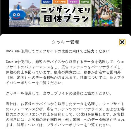
©臼井儀人／双葉社・シンエイ・テレビ朝日・ADK
クッキー管理
©臼井儀人／双葉社・シンエイ・テレビ朝日・ADK 1993-2026
©岸本斉史 スコット／集英社・テレビ東京・ぴえろ
Cookieを使用してウェブサイトの改善に向けてご協力ください
TM & © TOHO
© ARMOR PROJECT/BIRD STUDIO/SQUARE ENIX
©諫山創・講談社／「進撃の巨人」The Final Season製作委員会
Cookieを使用し、顧客のデバイスから取得するデータを処理して、ウェ
©2026 Nijigennomori Inc. All Rights Reserved.
ブサイトのパフォーマンスをし、広告コンテンツをパーソナライズし、
体験の向上を図っています。顧客の同意には、顧客が所在する国内外
（例、米国）へのデータ移転が含まれます。詳細については、個人プラ
イバシーポリシーをご覧ください。
クッキーを使用して、当ウェブサイトの改善にご協力ください。
当社は、お客様のデバイスから取得したデータを処理し、ウェブサイト
のパフォーマンス分析、広告コンテンツのパーソナライズ、およびお客
様のエクスペリエンス向上を目的として、Cookieを使用します。お客様
の同意には、お客様の居住国以外（例：米国）へのデータ転送が含まれ
ます。詳細については、プライバシーポリシーをご覧ください。