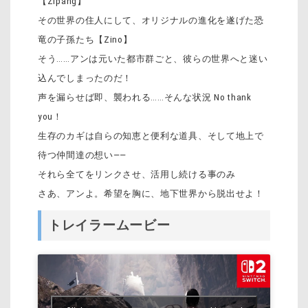
【Zipang】
その世界の住人にして、オリジナルの進化を遂げた恐
竜の子孫たち【Zino】
そう……アンは元いた都市群ごと、彼らの世界へと迷い
込んでしまったのだ！
声を漏らせば即、襲われる……そんな状況 No thank
you！
生存のカギは自らの知恵と便利な道具、そして地上で
待つ仲間達の想い――
それら全てをリンクさせ、活用し続ける事のみ
さあ、アンよ。希望を胸に、地下世界から脱出せよ！
トレイラームービー