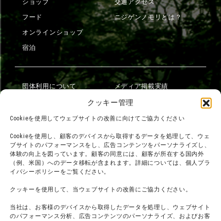
ショップ
交通アクセス
フード
ニジゲンノモリとは？
オンラインショップ
宿泊
団体利用について
メディア掲載実績
チームビルディング計画
SNS
クッキー管理
よくある質問・
法令に基づく表記
Cookieを使用してウェブサイトの改善に向けてご協力ください
お問い合わせ
会社概要
Cookieを使用し、顧客のデバイスから取得するデータを処理して、ウェ
利用規約
ブサイトのパフォーマンスをし、広告コンテンツをパーソナライズし、
スタッフ募集
体験の向上を図っています。顧客の同意には、顧客が所在する国内外
プライバシーポリシー
（例、米国）へのデータ移転が含まれます。詳細については、個人プラ
イバシーポリシーをご覧ください。
プレスリリース
クッキーを使用して、当ウェブサイトの改善にご協力ください。
当社は、お客様のデバイスから取得したデータを処理し、ウェブサイト
のパフォーマンス分析、広告コンテンツのパーソナライズ、およびお客