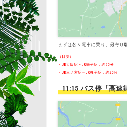
まずは各々電車に乗り、最寄り
（目安）
・JR大阪駅～JR舞子駅：約50分
・JR三ノ宮駅～JR舞子駅：約20分
11:15 バス停「