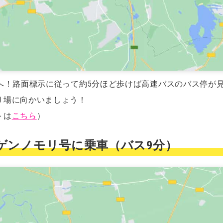
へ！路面標示に従って約5分ほど歩けば高速バスのバス停が
り場に向かいましょう！
トは
こちら
）
ニジゲンノモリ号に乗車（バス9分）