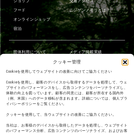
ショップ
交通アクセス
フード
ニジゲンノモリとは？
オンラインショップ
宿泊
団体利用について
メディア掲載実績
チームビルディング計画
SNS
クッキー管理
よくある質問・
法令に基づく表記
Cookieを使用してウェブサイトの改善に向けてご協力ください
お問い合わせ
会社概要
Cookieを使用し、顧客のデバイスから取得するデータを処理して、ウェ
利用規約
ブサイトのパフォーマンスをし、広告コンテンツをパーソナライズし、
スタッフ募集
体験の向上を図っています。顧客の同意には、顧客が所在する国内外
プライバシーポリシー
（例、米国）へのデータ移転が含まれます。詳細については、個人プラ
イバシーポリシーをご覧ください。
プレスリリース
クッキーを使用して、当ウェブサイトの改善にご協力ください。
当社は、お客様のデバイスから取得したデータを処理し、ウェブサイト
のパフォーマンス分析、広告コンテンツのパーソナライズ、およびお客