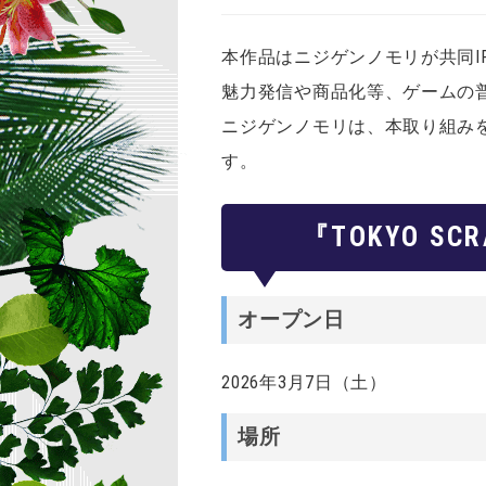
本作品はニジゲンノモリが共同IPホル
魅力発信や商品化等、ゲームの
ニジゲンノモリは、本取り組み
す。
『TOKYO SCR
オープン日
2026年3月7日（土）
場所