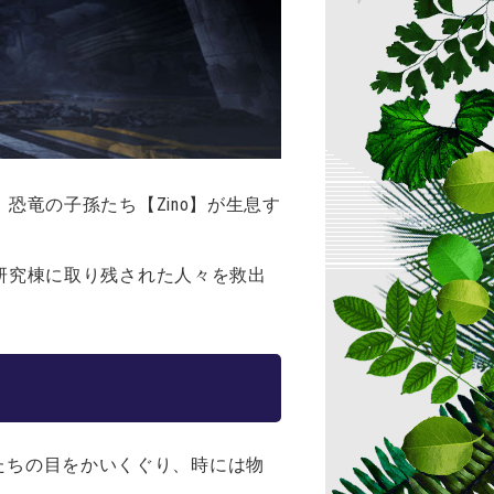
、恐竜の子孫たち【Zino】が生息す
て、研究棟に取り残された人々を救出
たちの目をかいくぐり、時には物