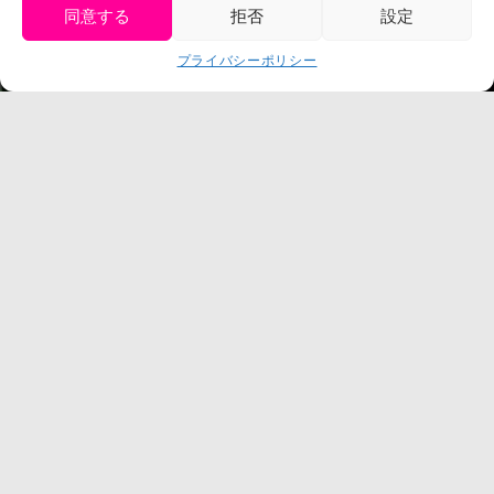
同意する
拒否
設定
get tickets
プライバシーポリシー
Language
チケット購入
©臼井儀人／双葉社・シンエイ・テレビ朝日・ADK
©臼井儀人／双葉社・シンエイ・テレビ朝日・ADK 1993-2026
©岸本斉史 スコット／集英社・テレビ東京・ぴえろ
TM & © TOHO
© ARMOR PROJECT/BIRD STUDIO/SQUARE ENIX
©諫山創・講談社／「進撃の巨人」The Final Season製作委員会
©2026 Nijigennomori Inc. All Rights Reserved.