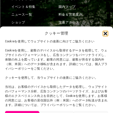
イベント＆特集
園内マップ
ニュース一覧
料金＆営業案内
ショップ
交通アクセス
フード
ニジゲンノモリとは？
クッキー管理
オンラインショップ
Cookieを使用してウェブサイトの改善に向けてご協力ください
宿泊
Cookieを使用し、顧客のデバイスから取得するデータを処理して、ウェ
ブサイトのパフォーマンスをし、広告コンテンツをパーソナライズし、
体験の向上を図っています。顧客の同意には、顧客が所在する国内外
（例、米国）へのデータ移転が含まれます。詳細については、個人プラ
団体利用について
メディア掲載実績
イバシーポリシーをご覧ください。
チームビルディング計画
SNS
クッキーを使用して、当ウェブサイトの改善にご協力ください。
よくある質問・
法令に基づく表記
当社は、お客様のデバイスから取得したデータを処理し、ウェブサイト
お問い合わせ
会社概要
のパフォーマンス分析、広告コンテンツのパーソナライズ、およびお客
利用規約
様のエクスペリエンス向上を目的として、Cookieを使用します。お客様
スタッフ募集
の同意には、お客様の居住国以外（例：米国）へのデータ転送が含まれ
プライバシーポリシー
ます。詳細については、プライバシーポリシーをご覧ください。
プレスリリース