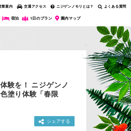
営業案内
交通アクセス
ニジゲンノモリとは？
よくある質問
宿泊
1日のプラン
園内マップ
体験を！ ニジゲンノ
ー色塗り体験「春限
シェアする