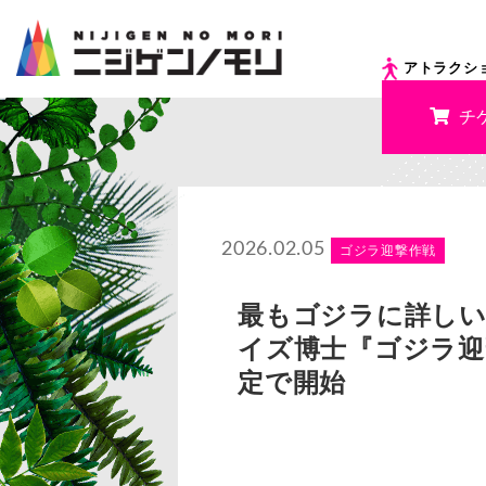
アトラクシ
チ
2026.02.05
ゴジラ迎撃作戦
最もゴジラに詳しい
イズ博士『ゴジラ迎撃
定で開始