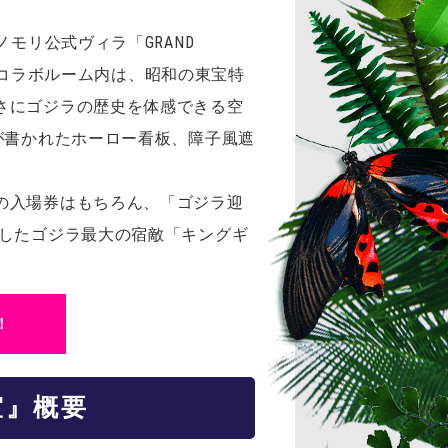
モリ公式ヴィラ「GRAND
ン。コラボルーム内は、昭和の東宝特
さにゴジラの歴史を体感できる空
が書かれたホーロー看板、障子風遮
の入場券はもちろん、「ゴジラ迎
場したゴジラ最大の宿敵「キングギ
！
室』概要