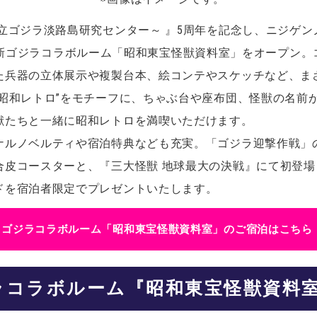
立ゴジラ淡路島研究センター～ 』5周年を記念し、ニジゲンノ
」にて、新ゴジラコラボルーム「昭和東宝怪獣資料室」をオープ
た兵器の立体展示や複製台本、絵コンテやスケッチなど、ま
“昭和レトロ”をモチーフに、ちゃぶ台や座布団、怪獣の名前
獣たちと一緒に昭和レトロを満喫いただけます。
ナルノベルティや宿泊特典なども充実。「ゴジラ迎撃作戦」
合皮コースターと、『三大怪獣 地球最大の決戦』にて初登
ドを宿泊者限定でプレゼントいたします。
ゴジラコラボルーム「昭和東宝怪獣資料室」のご宿泊はこちら
ラコラボルーム『昭和東宝怪獣資料