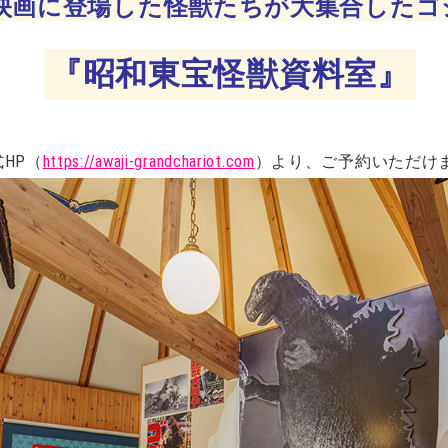
映画に登場した怪獣たちが大集合したゴ
『昭和東宝怪獣資料室』
HP（
https://awaji-grandchariot.com
）より、ご予約いただけ