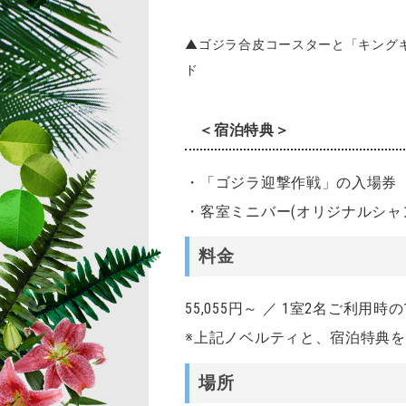
▲ゴジラ合皮コースターと「キング
ド
＜宿泊特典＞
・「ゴジラ迎撃作戦」の入場券
・客室ミニバー(オリジナルシャ
料金
55,055円～ ／ 1室2名ご
※上記ノベルティと、宿泊特典
場所