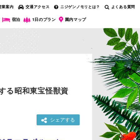
営業案内
交通アクセス
ニジゲンノモリとは？
よくある質問
宿泊
1日のプラン
園内マップ
占する昭和東宝怪獣資
シェアする