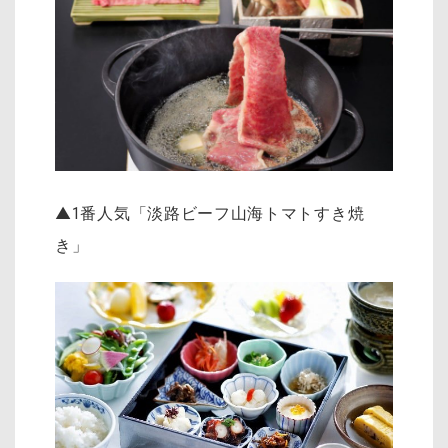
▲1番人気「淡路ビーフ山海トマトすき焼
き」