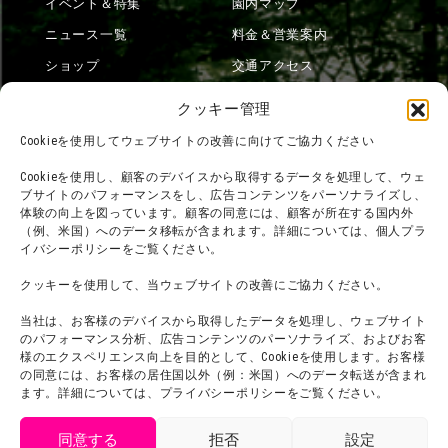
イベント＆特集
園内マップ
ニュース一覧
料金＆営業案内
ショップ
交通アクセス
フード
ニジゲンノモリとは？
クッキー管理
オンラインショップ
Cookieを使用してウェブサイトの改善に向けてご協力ください
宿泊
Cookieを使用し、顧客のデバイスから取得するデータを処理して、ウェ
ブサイトのパフォーマンスをし、広告コンテンツをパーソナライズし、
体験の向上を図っています。顧客の同意には、顧客が所在する国内外
（例、米国）へのデータ移転が含まれます。詳細については、個人プラ
団体利用について
メディア掲載実績
イバシーポリシーをご覧ください。
チームビルディング計画
SNS
クッキーを使用して、当ウェブサイトの改善にご協力ください。
よくある質問・
法令に基づく表記
当社は、お客様のデバイスから取得したデータを処理し、ウェブサイト
お問い合わせ
会社概要
のパフォーマンス分析、広告コンテンツのパーソナライズ、およびお客
利用規約
様のエクスペリエンス向上を目的として、Cookieを使用します。お客様
スタッフ募集
の同意には、お客様の居住国以外（例：米国）へのデータ転送が含まれ
プライバシーポリシー
ます。詳細については、プライバシーポリシーをご覧ください。
プレスリリース
同意する
拒否
設定