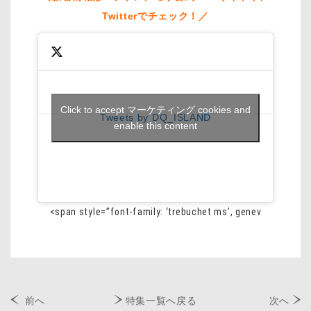
Twitterでチェック！／
Click to accept マーケティング cookies and
Tweets by DQ_ISLAND
enable this content
<span style=”font-family: ‘trebuchet ms’, genev
前へ
特集一覧へ戻る
次へ