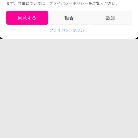
プライバシーポリシー
ます。詳細については、プライバシーポリシーをご覧ください。
プレスリリース
同意する
拒否
設定
get tickets
プライバシーポリシー
Language
チケット購入
©臼井儀人／双葉社・シンエイ・テレビ朝日・ADK
©臼井儀人／双葉社・シンエイ・テレビ朝日・ADK 1993-2026
©岸本斉史 スコット／集英社・テレビ東京・ぴえろ
TM & © TOHO
© ARMOR PROJECT/BIRD STUDIO/SQUARE ENIX