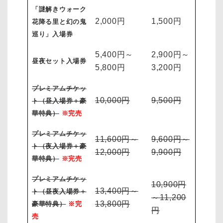
「謎解きウォーク
2,000円
1,500円
花降る里と幻の鬼
巡り」入場券
5,400円～
2,900円～
昼夜セット入場券
5,800円
3,200円
プレミアムチケッ
10,000円
9,500円
ト（昼入場券＋豪
華特典）
※完売
プレミアムチケッ
11,600円～
9,600円～
ト（夜入場券＋豪
12,000円
9,900円
華特典）
※完売
プレミアムチケッ
10,900円
13,400円～
ト（昼夜入場券＋
～11,200
13,800円
豪華特典）
※完
円
売