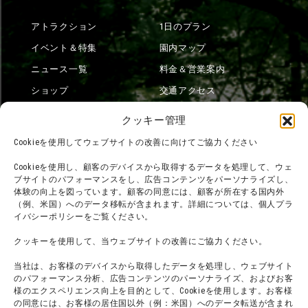
アトラクション
1日のプラン
イベント＆特集
園内マップ
ニュース一覧
料金＆営業案内
ショップ
交通アクセス
フード
ニジゲンノモリとは？
クッキー管理
オンラインショップ
Cookieを使用してウェブサイトの改善に向けてご協力ください
宿泊
Cookieを使用し、顧客のデバイスから取得するデータを処理して、ウェ
ブサイトのパフォーマンスをし、広告コンテンツをパーソナライズし、
体験の向上を図っています。顧客の同意には、顧客が所在する国内外
（例、米国）へのデータ移転が含まれます。詳細については、個人プラ
団体利用について
メディア掲載実績
イバシーポリシーをご覧ください。
チームビルディング計画
SNS
クッキーを使用して、当ウェブサイトの改善にご協力ください。
よくある質問・
法令に基づく表記
当社は、お客様のデバイスから取得したデータを処理し、ウェブサイト
お問い合わせ
会社概要
のパフォーマンス分析、広告コンテンツのパーソナライズ、およびお客
利用規約
様のエクスペリエンス向上を目的として、Cookieを使用します。お客様
スタッフ募集
の同意には、お客様の居住国以外（例：米国）へのデータ転送が含まれ