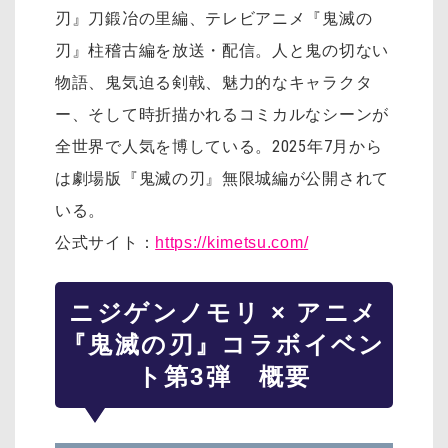
刃』刀鍛冶の里編、テレビアニメ『鬼滅の
刃』柱稽古編を放送・配信。人と鬼の切ない
物語、鬼気迫る剣戟、魅力的なキャラクタ
ー、そして時折描かれるコミカルなシーンが
全世界で人気を博している。2025年7月から
は劇場版『鬼滅の刃』無限城編が公開されて
いる。
公式サイト：
https://kimetsu.com/
ニジゲンノモリ × アニメ
『鬼滅の刃』コラボイベン
ト第3弾 概要