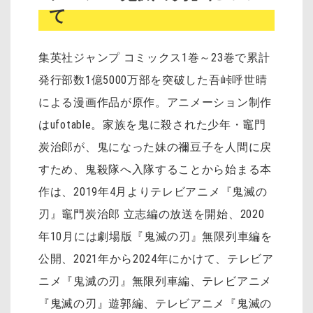
て
集英社ジャンプ コミックス1巻～23巻で累計
発行部数1億5000万部を突破した吾峠呼世晴
による漫画作品が原作。アニメーション制作
はufotable。家族を鬼に殺された少年・竈門
炭治郎が、鬼になった妹の禰󠄀豆子を人間に戻
すため、鬼殺隊へ入隊することから始まる本
作は、2019年4月よりテレビアニメ『鬼滅の
刃』竈門炭治郎 立志編の放送を開始、2020
年10月には劇場版『鬼滅の刃』無限列車編を
公開、2021年から2024年にかけて、テレビア
ニメ『鬼滅の刃』無限列車編、テレビアニメ
『鬼滅の刃』遊郭編、テレビアニメ『鬼滅の