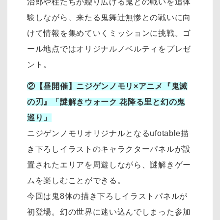
治郎や柱たちが繰り広げる鬼との戦いを追体
験しながら、来たる鬼舞辻󠄀無惨との戦いに向
けて情報を集めていくミッションに挑戦。ゴ
ール地点ではオリジナルノベルティをプレゼ
ント。
②【昼開催】ニジゲンノモリ×アニメ『鬼滅
の刃』「謎解きウォーク 花降る里と幻の鬼
巡り」
ニジゲンノモリオリジナルとなるufotable描
き下ろしイラストのキャラクターパネルが設
置されたエリアを周遊しながら、謎解きゲー
ムを楽しむことができる。
今回は鬼8体の描き下ろしイラストパネルが
初登場。幻の世界に迷い込んでしまった参加