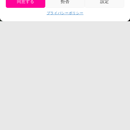
同意する
拒否
設定
get tickets
プライバシーポリシー
Language
チケット購入
©臼井儀人／双葉社・シンエイ・テレビ朝日・ADK
©臼井儀人／双葉社・シンエイ・テレビ朝日・ADK 1993-2026
©岸本斉史 スコット／集英社・テレビ東京・ぴえろ
TM & © TOHO
© ARMOR PROJECT/BIRD STUDIO/SQUARE ENIX
©諫山創・講談社／「進撃の巨人」The Final Season製作委員会
©2026 Nijigennomori Inc. All Rights Reserved.