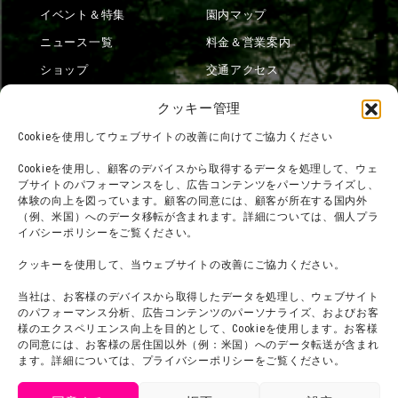
イベント＆特集
園内マップ
ニュース一覧
料金＆営業案内
ショップ
交通アクセス
フード
ニジゲンノモリとは？
クッキー管理
オンラインショップ
Cookieを使用してウェブサイトの改善に向けてご協力ください
宿泊
Cookieを使用し、顧客のデバイスから取得するデータを処理して、ウェ
ブサイトのパフォーマンスをし、広告コンテンツをパーソナライズし、
体験の向上を図っています。顧客の同意には、顧客が所在する国内外
（例、米国）へのデータ移転が含まれます。詳細については、個人プラ
団体利用について
メディア掲載実績
イバシーポリシーをご覧ください。
チームビルディング計画
SNS
クッキーを使用して、当ウェブサイトの改善にご協力ください。
よくある質問・
法令に基づく表記
当社は、お客様のデバイスから取得したデータを処理し、ウェブサイト
お問い合わせ
会社概要
のパフォーマンス分析、広告コンテンツのパーソナライズ、およびお客
利用規約
様のエクスペリエンス向上を目的として、Cookieを使用します。お客様
スタッフ募集
の同意には、お客様の居住国以外（例：米国）へのデータ転送が含まれ
プライバシーポリシー
ます。詳細については、プライバシーポリシーをご覧ください。
プレスリリース