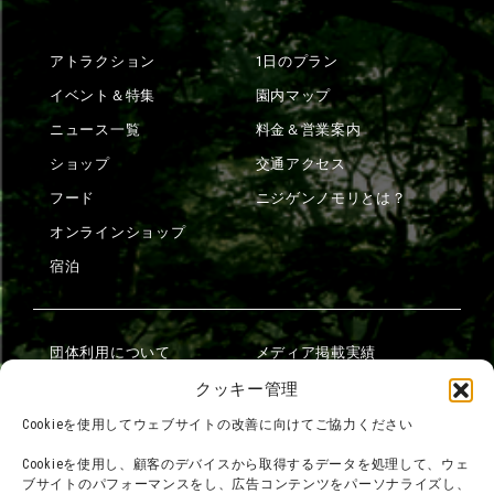
アトラクション
1日のプラン
イベント＆特集
園内マップ
ニュース一覧
料金＆営業案内
ショップ
交通アクセス
フード
ニジゲンノモリとは？
オンラインショップ
宿泊
団体利用について
メディア掲載実績
チームビルディング計画
SNS
クッキー管理
よくある質問・
法令に基づく表記
Cookieを使用してウェブサイトの改善に向けてご協力ください
お問い合わせ
会社概要
Cookieを使用し、顧客のデバイスから取得するデータを処理して、ウェ
利用規約
ブサイトのパフォーマンスをし、広告コンテンツをパーソナライズし、
スタッフ募集