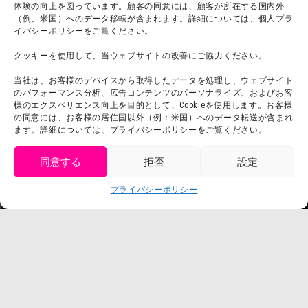
体験の向上を図っています。顧客の同意には、顧客が所在する国内外
プライバシーポリシー
（例、米国）へのデータ移転が含まれます。詳細については、個人プラ
イバシーポリシーをご覧ください。
プレスリリース
クッキーを使用して、当ウェブサイトの改善にご協力ください。
当社は、お客様のデバイスから取得したデータを処理し、ウェブサイト
のパフォーマンス分析、広告コンテンツのパーソナライズ、およびお客
様のエクスペリエンス向上を目的として、Cookieを使用します。お客様
の同意には、お客様の居住国以外（例：米国）へのデータ転送が含まれ
ます。詳細については、プライバシーポリシーをご覧ください。
同意する
拒否
設定
get tickets
プライバシーポリシー
Language
チケット購入
©臼井儀人／双葉社・シンエイ・テレビ朝日・ADK
©臼井儀人／双葉社・シンエイ・テレビ朝日・ADK 1993-2026
©岸本斉史 スコット／集英社・テレビ東京・ぴえろ
TM & © TOHO