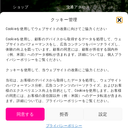
ショップ
交通アクセス
フード
ニジゲンノモリとは？
クッキー管理
オンラインショップ
Cookieを使用してウェブサイトの改善に向けてご協力ください
宿泊
Cookieを使用し、顧客のデバイスから取得するデータを処理して、ウェ
ブサイトのパフォーマンスをし、広告コンテンツをパーソナライズし、
体験の向上を図っています。顧客の同意には、顧客が所在する国内外
（例、米国）へのデータ移転が含まれます。詳細については、個人プラ
団体利用について
メディア掲載実績
イバシーポリシーをご覧ください。
チームビルディング計画
SNS
クッキーを使用して、当ウェブサイトの改善にご協力ください。
よくある質問・
法令に基づく表記
当社は、お客様のデバイスから取得したデータを処理し、ウェブサイト
お問い合わせ
会社概要
のパフォーマンス分析、広告コンテンツのパーソナライズ、およびお客
利用規約
様のエクスペリエンス向上を目的として、Cookieを使用します。お客様
スタッフ募集
の同意には、お客様の居住国以外（例：米国）へのデータ転送が含まれ
プライバシーポリシー
ます。詳細については、プライバシーポリシーをご覧ください。
プレスリリース
同意する
拒否
設定
get tickets
プライバシーポリシー
Language
チケット購入