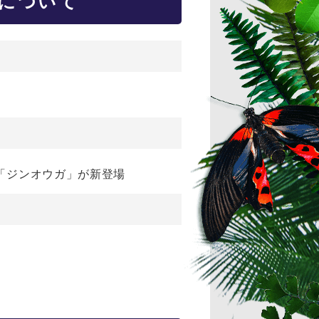
場について
「ジンオウガ」が新登場