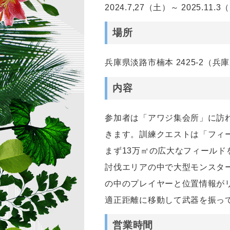
2024.7,27（土）～ 2025.11.
場所
兵庫県淡路市楠本 2425-2（
内容
参加者は「アワジ集会所」に訪
きます。訓練クエストは「フィ
まず13万㎡の広大なフィール
討伐エリアの中で大型モンスタ
の中のプレイヤーと位置情報が
適正距離に移動して武器を振っ
営業時間