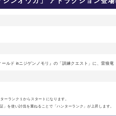
「ジンオウガ」 アトラクション登
ールド inニジゲンノモリ』の「訓練クエスト」に、雷狼竜
ンターランク１からスタートになります。
の証」を使い討伐を重ねることで「ハンターランク」が上昇します。