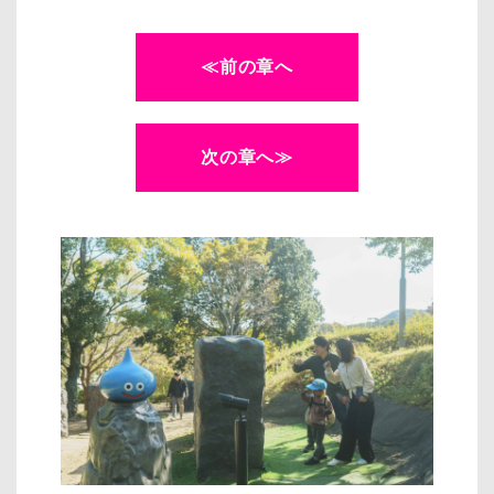
≪前の章へ
次の章へ≫