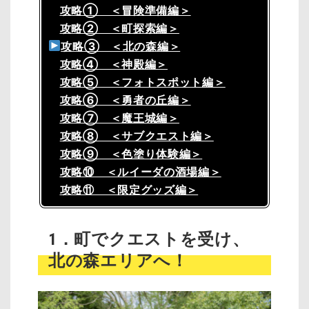
攻略① ＜冒険準備編＞
攻略② ＜町探索編＞
攻略③ ＜北の森編＞
攻略④ ＜神殿編＞
攻略⑤ ＜フォトスポット編＞
攻略⑥ ＜勇者の丘編＞
攻略⑦ ＜魔王城編＞
攻略⑧ ＜サブクエスト編＞
攻略⑨ ＜色塗り体験編＞
攻略⑩ ＜ルイーダの酒場編＞
攻略⑪ ＜限定グッズ編＞
1．町でクエストを受け、
北の森エリアへ！