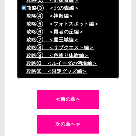
攻略② ＜町探索編＞
攻略③ ＜北の森編＞
攻略④ ＜神殿編＞
攻略⑤ ＜フォトスポット編＞
攻略⑥ ＜勇者の丘編＞
攻略⑦ ＜魔王城編＞
攻略⑧ ＜サブクエスト編＞
攻略⑨ ＜色塗り体験編＞
攻略⑩ ＜ルイーダの酒場編＞
攻略⑪ ＜限定グッズ編＞
≪前の章へ
次の章へ≫