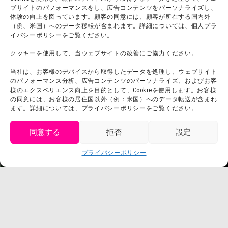
ブサイトのパフォーマンスをし、広告コンテンツをパーソナライズし、
体験の向上を図っています。顧客の同意には、顧客が所在する国内外
（例、米国）へのデータ移転が含まれます。詳細については、個人プラ
団体利用について
メディア掲載実績
イバシーポリシーをご覧ください。
チームビルディング計画
SNS
クッキーを使用して、当ウェブサイトの改善にご協力ください。
よくある質問・
法令に基づく表記
当社は、お客様のデバイスから取得したデータを処理し、ウェブサイト
お問い合わせ
会社概要
のパフォーマンス分析、広告コンテンツのパーソナライズ、およびお客
利用規約
様のエクスペリエンス向上を目的として、Cookieを使用します。お客様
スタッフ募集
の同意には、お客様の居住国以外（例：米国）へのデータ転送が含まれ
プライバシーポリシー
ます。詳細については、プライバシーポリシーをご覧ください。
プレスリリース
同意する
拒否
設定
get tickets
プライバシーポリシー
Language
チケット購入