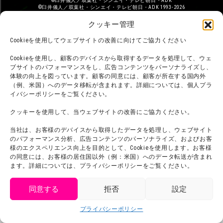
©臼井儀人／双葉社・シンエイ・テレビ朝日・ADK
©臼井儀人／双葉社・シンエイ・テレビ朝日・ADK 1993-2026
©岸本斉史 スコット／集英社・テレビ東京・ぴえろ
TM & © TOHO
クッキー管理
© ARMOR PROJECT/BIRD STUDIO/SQUARE ENIX
©諫山創・講談社／「進撃の巨人」The Final Season製作委員会
Cookieを使用してウェブサイトの改善に向けてご協力ください
©2026 Nijigennomori Inc. All Rights Reserved.
Cookieを使用し、顧客のデバイスから取得するデータを処理して、ウェ
ブサイトのパフォーマンスをし、広告コンテンツをパーソナライズし、
体験の向上を図っています。顧客の同意には、顧客が所在する国内外
（例、米国）へのデータ移転が含まれます。詳細については、個人プラ
イバシーポリシーをご覧ください。
クッキーを使用して、当ウェブサイトの改善にご協力ください。
当社は、お客様のデバイスから取得したデータを処理し、ウェブサイト
のパフォーマンス分析、広告コンテンツのパーソナライズ、およびお客
様のエクスペリエンス向上を目的として、Cookieを使用します。お客様
の同意には、お客様の居住国以外（例：米国）へのデータ転送が含まれ
ます。詳細については、プライバシーポリシーをご覧ください。
同意する
拒否
設定
get tickets
プライバシーポリシー
Language
チケット購入