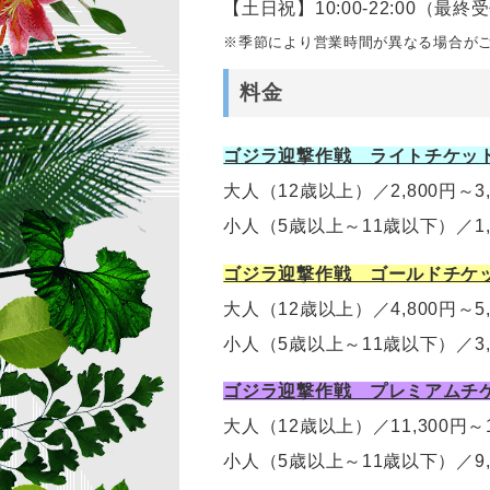
【土日祝】10:00-22:00（最終受
※季節により営業時間が異なる場合が
料金
ゴジラ迎撃作戦 ライトチケッ
大人（12歳以上）
／
2,800円～3
小人（5歳以上～11歳以下）
／
1
ゴジラ迎撃作戦 ゴールドチケ
大人（12歳以上）
／
4,800円～
小人（5歳以上～11歳以下）
／
3
ゴジラ迎撃作戦 プレミアムチ
大人（12歳以上）
／11,300円～
小人（5歳以上～11歳以下）
／
9