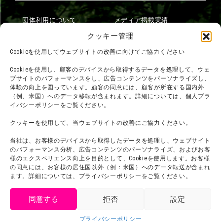
団体利用について
メディア掲載実績
チームビルディング計画
SNS
クッキー管理
よくある質問・
法令に基づく表記
Cookieを使用してウェブサイトの改善に向けてご協力ください
お問い合わせ
会社概要
Cookieを使用し、顧客のデバイスから取得するデータを処理して、ウェ
利用規約
ブサイトのパフォーマンスをし、広告コンテンツをパーソナライズし、
スタッフ募集
体験の向上を図っています。顧客の同意には、顧客が所在する国内外
プライバシーポリシー
（例、米国）へのデータ移転が含まれます。詳細については、個人プラ
イバシーポリシーをご覧ください。
プレスリリース
クッキーを使用して、当ウェブサイトの改善にご協力ください。
当社は、お客様のデバイスから取得したデータを処理し、ウェブサイト
のパフォーマンス分析、広告コンテンツのパーソナライズ、およびお客
様のエクスペリエンス向上を目的として、Cookieを使用します。お客様
の同意には、お客様の居住国以外（例：米国）へのデータ転送が含まれ
ます。詳細については、プライバシーポリシーをご覧ください。
同意する
拒否
設定
get tickets
プライバシーポリシー