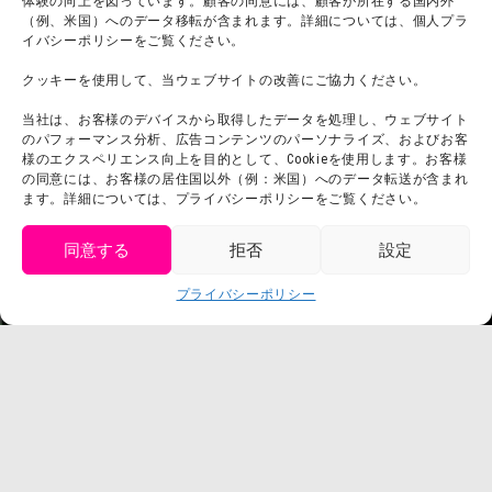
体験の向上を図っています。顧客の同意には、顧客が所在する国内外
（例、米国）へのデータ移転が含まれます。詳細については、個人プラ
団体利用について
メディア掲載実績
イバシーポリシーをご覧ください。
チームビルディング計画
SNS
クッキーを使用して、当ウェブサイトの改善にご協力ください。
よくある質問・
法令に基づく表記
当社は、お客様のデバイスから取得したデータを処理し、ウェブサイト
お問い合わせ
会社概要
のパフォーマンス分析、広告コンテンツのパーソナライズ、およびお客
利用規約
様のエクスペリエンス向上を目的として、Cookieを使用します。お客様
スタッフ募集
の同意には、お客様の居住国以外（例：米国）へのデータ転送が含まれ
プライバシーポリシー
ます。詳細については、プライバシーポリシーをご覧ください。
プレスリリース
同意する
拒否
設定
get tickets
プライバシーポリシー
Language
チケット購入