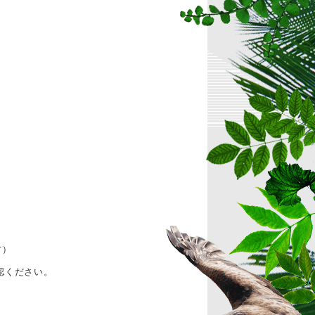
方）
認ください。