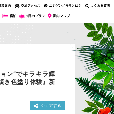
営業案内
交通アクセス
ニジゲンノモリとは？
よくある質問
宿泊
1日のプラン
園内マップ
ション”でキラキラ輝
焼き色塗り体験』新
シェアする