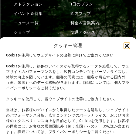
アトラクション
1日のプラン
イベント＆特集
園内マップ
ニュース一覧
料金＆営業案内
ショップ
交通アクセス
フード
ニジゲンノモリとは？
クッキー管理
オンラインショップ
Cookieを使用してウェブサイトの改善に向けてご協力ください
宿泊
Cookieを使用し、顧客のデバイスから取得するデータを処理して、ウェ
ブサイトのパフォーマンスをし、広告コンテンツをパーソナライズし、
体験の向上を図っています。顧客の同意には、顧客が所在する国内外
（例、米国）へのデータ移転が含まれます。詳細については、個人プラ
団体利用について
メディア掲載実績
イバシーポリシーをご覧ください。
チームビルディング計画
SNS
クッキーを使用して、当ウェブサイトの改善にご協力ください。
よくある質問・
法令に基づく表記
当社は、お客様のデバイスから取得したデータを処理し、ウェブサイト
お問い合わせ
会社概要
のパフォーマンス分析、広告コンテンツのパーソナライズ、およびお客
利用規約
様のエクスペリエンス向上を目的として、Cookieを使用します。お客様
スタッフ募集
の同意には、お客様の居住国以外（例：米国）へのデータ転送が含まれ
プライバシーポリシー
ます。詳細については、プライバシーポリシーをご覧ください。