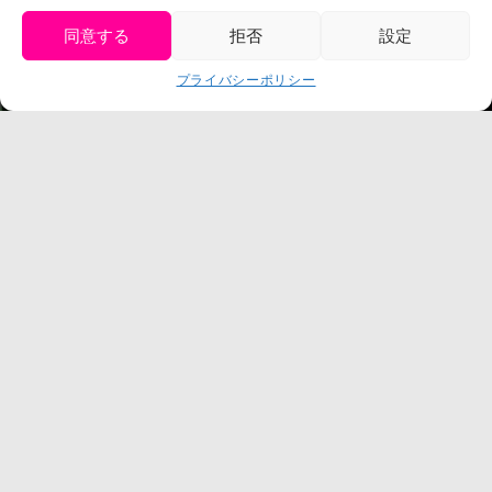
プレスリリース
同意する
拒否
設定
get tickets
プライバシーポリシー
Language
チケット購入
©臼井儀人／双葉社・シンエイ・テレビ朝日・ADK
©臼井儀人／双葉社・シンエイ・テレビ朝日・ADK 1993-2026
©岸本斉史 スコット／集英社・テレビ東京・ぴえろ
TM & © TOHO
© ARMOR PROJECT/BIRD STUDIO/SQUARE ENIX
©諫山創・講談社／「進撃の巨人」The Final Season製作委員会
©2026 Nijigennomori Inc. All Rights Reserved.