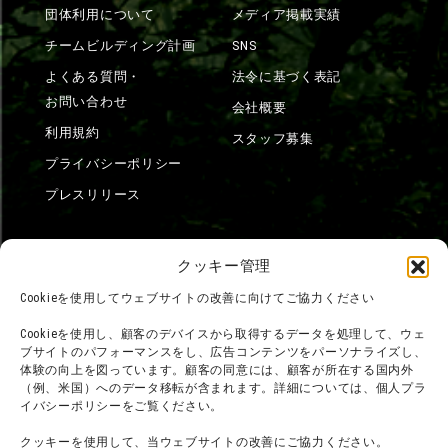
団体利用について
メディア掲載実績
チームビルディング計画
SNS
よくある質問・
法令に基づく表記
お問い合わせ
会社概要
利用規約
スタッフ募集
プライバシーポリシー
プレスリリース
クッキー管理
Cookieを使用してウェブサイトの改善に向けてご協力ください
Cookieを使用し、顧客のデバイスから取得するデータを処理して、ウェ
ブサイトのパフォーマンスをし、広告コンテンツをパーソナライズし、
体験の向上を図っています。顧客の同意には、顧客が所在する国内外
（例、米国）へのデータ移転が含まれます。詳細については、個人プラ
イバシーポリシーをご覧ください。
クッキーを使用して、当ウェブサイトの改善にご協力ください。