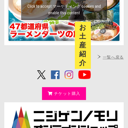
モ
Click to accept マーケティング cookies and
リ
enable this content
の
お
土
産
紹
一覧へ戻る
介
チケット購入