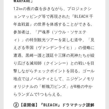
WARFARE」
1.2㎞の夜の森を歩きながら、プロジェクシ
ョンマッピング等で再現された『BLEACH 千
年血戦篇』の世界を体感することができる。
参加者は、「尸魂界（ソウル・ソサエテ
ィ）」の特別観光ツアーを楽しむ道中、「見
えざる帝国（ヴァンデンライヒ）」の侵略に
遭遇。黒崎一護と護廷十三隊の死神たちが繰
り広げる滅却師（クインシー）との戦いを目
撃しながらチェックポイントを回る。ゴール
地点ではノベルティとして、ニジゲンノモリ
オリジナルの「斬魄刀ピンズ」が8種の中か
らランダムで1つもらえる。
②【昼開催】『BLEACH』ドラマチック謎解