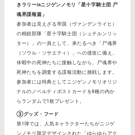
きラリーinニジゲンノモリ「星十字騎士団 尸
魂界諜報篇」
参加者は見えざる帝国（ヴァンデンライヒ）
の精鋭部隊「星十字騎士団（シュテルンリッ
ター）」の一員として、来たるべき「尸魂界
（ソウル・ソサエティ）」への侵攻に備え、
休暇中の死神たちに接触しながら、尸魂界や
死神たちを調査する諜報活動に挑戦します。
参加者には特典としてニジゲンノモリオリジ
ナルのノベルティポストカードを8種の内か
らランダムで1枚プレゼント。
③グッズ・フード
第1弾では、人気キャラクターたちがニジゲ
ンノモリ限定デザインされた「ゆらゆらアク