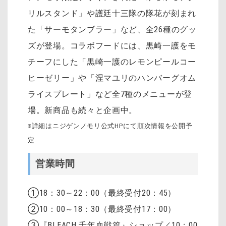
リルスタンド」や護廷十三隊の隊花が刻まれ
た「サーモタンブラー」など、全26種のグッ
ズが登場。コラボフードには、黒崎一護をモ
チーフにした「黒崎一護のレモンピールコー
ヒーゼリー」や「涅マユリのハンバーグオム
ライスプレート」など全7種のメニューが登
場。新商品も続々と企画中。
※詳細はニジゲンノモリ公式HPにて順次情報を公開予
定
営業時間
①18：30～22：00（最終受付20：45）
②10：00～18：30（最終受付17：00）
③『BLEACH 千年血戦篇』ショップ／10：00