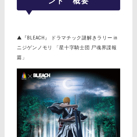
ント 概要
▲『BLEACH』 ドラマチック謎解きラリー in
ニジゲンノモリ 「星十字騎士団 尸魂界諜報
篇」