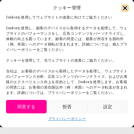
お問い合わせ
クッキー管理
会社概要
利用規約
Cookieを使用してウェブサイトの改善に向けてご協力ください
スタッフ募集
プライバシーポリシー
Cookieを使用し、顧客のデバイスから取得するデータを処理して、ウェ
ブサイトのパフォーマンスをし、広告コンテンツをパーソナライズし、
プレスリリース
体験の向上を図っています。顧客の同意には、顧客が所在する国内外
（例、米国）へのデータ移転が含まれます。詳細については、個人プラ
イバシーポリシーをご覧ください。
クッキーを使用して、当ウェブサイトの改善にご協力ください。
当社は、お客様のデバイスから取得したデータを処理し、ウェブサイト
のパフォーマンス分析、広告コンテンツのパーソナライズ、およびお客
様のエクスペリエンス向上を目的として、Cookieを使用します。お客様
の同意には、お客様の居住国以外（例：米国）へのデータ転送が含まれ
ます。詳細については、プライバシーポリシーをご覧ください。
同意する
拒否
設定
get tickets
プライバシーポリシー
Language
チケット購入