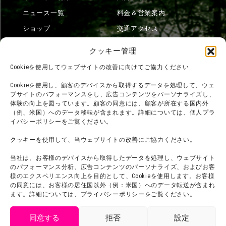
ニュース一覧
料金＆営業案内
ショップ
交通アクセス
フード
ニジゲンノモリとは？
クッキー管理
オンラインショップ
Cookieを使用してウェブサイトの改善に向けてご協力ください
宿泊
Cookieを使用し、顧客のデバイスから取得するデータを処理して、ウェ
ブサイトのパフォーマンスをし、広告コンテンツをパーソナライズし、
体験の向上を図っています。顧客の同意には、顧客が所在する国内外
（例、米国）へのデータ移転が含まれます。詳細については、個人プラ
団体利用について
メディア掲載実績
イバシーポリシーをご覧ください。
チームビルディング計画
SNS
クッキーを使用して、当ウェブサイトの改善にご協力ください。
よくある質問・
法令に基づく表記
当社は、お客様のデバイスから取得したデータを処理し、ウェブサイト
お問い合わせ
会社概要
のパフォーマンス分析、広告コンテンツのパーソナライズ、およびお客
利用規約
様のエクスペリエンス向上を目的として、Cookieを使用します。お客様
スタッフ募集
の同意には、お客様の居住国以外（例：米国）へのデータ転送が含まれ
プライバシーポリシー
ます。詳細については、プライバシーポリシーをご覧ください。
プレスリリース
同意する
拒否
設定