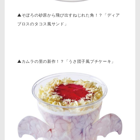
▲そぼろの砂原から飛び出すねじれた角！？「ディア
ブロスのタコス風サンド」
▲カムラの里の新作！？「うさ団子風プチケーキ」