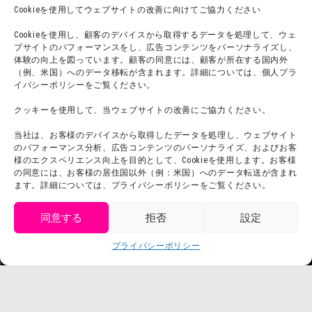
よくある質問・
法令に基づく表記
Cookieを使用してウェブサイトの改善に向けてご協力ください
お問い合わせ
会社概要
Cookieを使用し、顧客のデバイスから取得するデータを処理して、ウェ
利用規約
ブサイトのパフォーマンスをし、広告コンテンツをパーソナライズし、
スタッフ募集
体験の向上を図っています。顧客の同意には、顧客が所在する国内外
プライバシーポリシー
（例、米国）へのデータ移転が含まれます。詳細については、個人プラ
イバシーポリシーをご覧ください。
プレスリリース
クッキーを使用して、当ウェブサイトの改善にご協力ください。
当社は、お客様のデバイスから取得したデータを処理し、ウェブサイト
のパフォーマンス分析、広告コンテンツのパーソナライズ、およびお客
様のエクスペリエンス向上を目的として、Cookieを使用します。お客様
の同意には、お客様の居住国以外（例：米国）へのデータ転送が含まれ
ます。詳細については、プライバシーポリシーをご覧ください。
同意する
拒否
設定
get tickets
プライバシーポリシー
Language
チケット購入