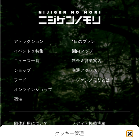
アトラクション
1日のプラン
イベント＆特集
園内マップ
ニュース一覧
料金＆営業案内
ショップ
交通アクセス
フード
ニジゲンノモリとは？
オンラインショップ
宿泊
団体利用について
メディア掲載実績
チームビルディング計画
SNS
クッキー管理