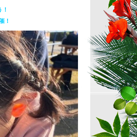
う！
催！