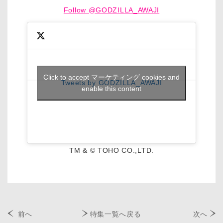
Follow @GODZILLA_AWAJI
Click to accept マーケティング cookies and
Tweets by GODZILLA_AWAJI
enable this content
TM & © TOHO CO.,LTD.
前へ
特集一覧へ戻る
次へ