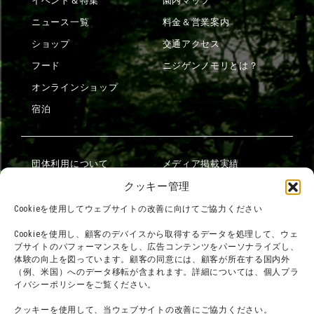
イベント＆特集
園内マップ
ニュース一覧
料金＆営業案内
ショップ
交通アクセス
フード
ニジゲンノモリとは？
オンラインショップ
宿泊
団体利用について
メディア掲載実績
チームビルディング計画
SNS
クッキー管理
よくある質問・
法令に基づく表記
Cookieを使用してウェブサイトの改善に向けてご協力ください
お問い合わせ
会社概要
Cookieを使用し、顧客のデバイスから取得するデータを処理して、ウェ
利用規約
ブサイトのパフォーマンスをし、広告コンテンツをパーソナライズし、
スタッフ募集
体験の向上を図っています。顧客の同意には、顧客が所在する国内外
プライバシーポリシー
（例、米国）へのデータ移転が含まれます。詳細については、個人プラ
イバシーポリシーをご覧ください。
プレスリリース
クッキーを使用して、当ウェブサイトの改善にご協力ください。