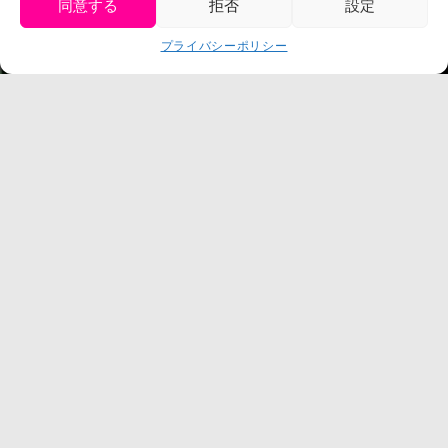
同意する
拒否
設定
get tickets
プライバシーポリシー
Language
チケット購入
©臼井儀人／双葉社・シンエイ・テレビ朝日・ADK
©臼井儀人／双葉社・シンエイ・テレビ朝日・ADK 1993-2026
©岸本斉史 スコット／集英社・テレビ東京・ぴえろ
TM & © TOHO
© ARMOR PROJECT/BIRD STUDIO/SQUARE ENIX
©諫山創・講談社／「進撃の巨人」The Final Season製作委員会
©2026 Nijigennomori Inc. All Rights Reserved.