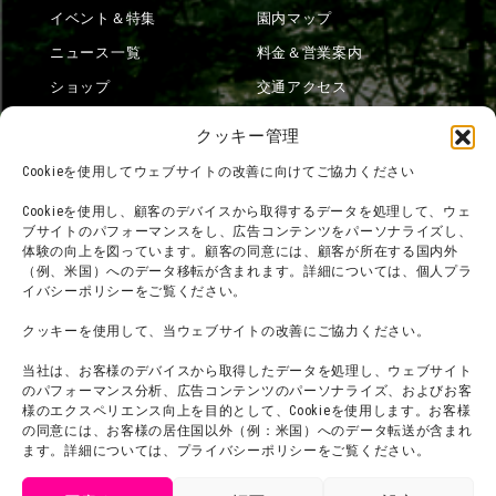
イベント＆特集
園内マップ
ニュース一覧
料金＆営業案内
ショップ
交通アクセス
フード
ニジゲンノモリとは？
クッキー管理
オンラインショップ
Cookieを使用してウェブサイトの改善に向けてご協力ください
宿泊
Cookieを使用し、顧客のデバイスから取得するデータを処理して、ウェ
ブサイトのパフォーマンスをし、広告コンテンツをパーソナライズし、
体験の向上を図っています。顧客の同意には、顧客が所在する国内外
（例、米国）へのデータ移転が含まれます。詳細については、個人プラ
団体利用について
メディア掲載実績
イバシーポリシーをご覧ください。
チームビルディング計画
SNS
クッキーを使用して、当ウェブサイトの改善にご協力ください。
よくある質問・
法令に基づく表記
当社は、お客様のデバイスから取得したデータを処理し、ウェブサイト
お問い合わせ
会社概要
のパフォーマンス分析、広告コンテンツのパーソナライズ、およびお客
利用規約
様のエクスペリエンス向上を目的として、Cookieを使用します。お客様
スタッフ募集
の同意には、お客様の居住国以外（例：米国）へのデータ転送が含まれ
プライバシーポリシー
ます。詳細については、プライバシーポリシーをご覧ください。
プレスリリース