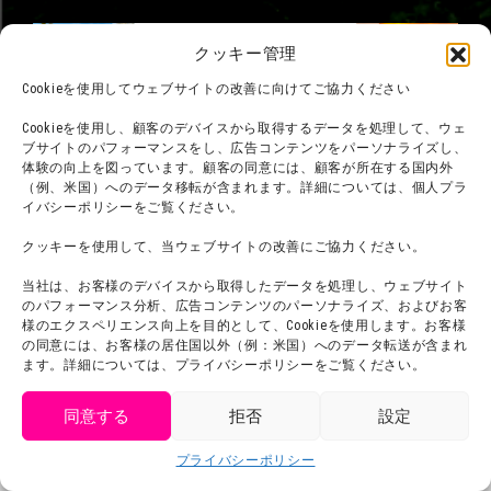
クッキー管理
Cookieを使用してウェブサイトの改善に向けてご協力ください
Cookieを使用し、顧客のデバイスから取得するデータを処理して、ウェ
ブサイトのパフォーマンスをし、広告コンテンツをパーソナライズし、
体験の向上を図っています。顧客の同意には、顧客が所在する国内外
（例、米国）へのデータ移転が含まれます。詳細については、個人プラ
イバシーポリシーをご覧ください。
クッキーを使用して、当ウェブサイトの改善にご協力ください。
当社は、お客様のデバイスから取得したデータを処理し、ウェブサイト
のパフォーマンス分析、広告コンテンツのパーソナライズ、およびお客
様のエクスペリエンス向上を目的として、Cookieを使用します。お客様
©臼井儀人／双葉社・シンエイ・テレビ朝日・ADK
の同意には、お客様の居住国以外（例：米国）へのデータ転送が含まれ
©臼井儀人／双葉社・シンエイ・テレビ朝日・ADK 1993-2026
ます。詳細については、プライバシーポリシーをご覧ください。
©岸本斉史 スコット／集英社・テレビ東京・ぴえろ
TM & © TOHO
© ARMOR PROJECT/BIRD STUDIO/SQUARE ENIX
同意する
拒否
設定
©諫山創・講談社／「進撃の巨人」The Final Season製作委員会
©2026 Nijigennomori Inc. All Rights Reserved.
get tickets
プライバシーポリシー
Language
チケット購入