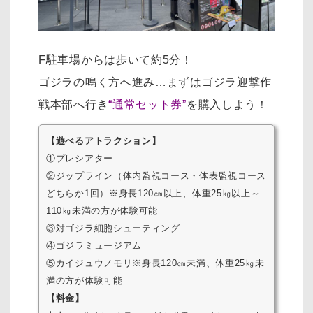
F駐車場からは歩いて約5分！
ゴジラの鳴く方へ進み…まずは
ゴジラ迎撃作
戦本部へ行き
“通常セット券”
を購入しよう！
【遊べるアトラクション】
①プレシアター
②ジップライン（体内監視コース・体表監視コース
どちらか1回）※身長120㎝以上、体重25㎏以上～
110㎏未満の方が体験可能
③対ゴジラ細胞シューティング
④ゴジラミュージアム
⑤カイジュウノモリ※身長120㎝未満、体重25㎏未
満の方が体験可能
【料金】