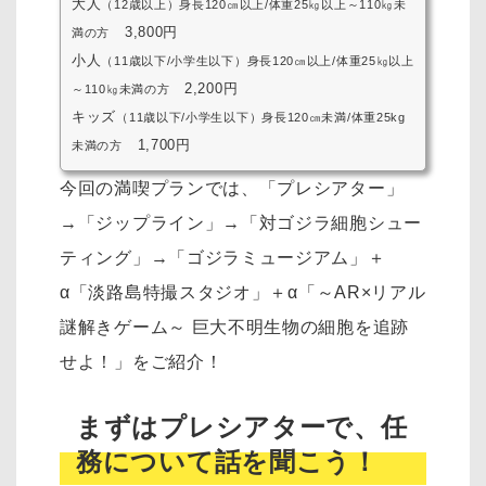
大人
（12歳以上）身長120㎝以上/体重25㎏以上～110㎏未
3,800円
満の方
小人
（11歳以下/小学生以下）身長120㎝以上/体重25㎏以上
2,200円
～110㎏未満の方
キッズ
（11歳以下/小学生以下）身長120㎝未満/体重25kg
1,700円
未満の方
今回の満喫プランでは、「プレシアター」
→「ジップライン」→「対ゴジラ細胞シュー
ティング」→「ゴジラミュージアム」＋
α「淡路島特撮スタジオ」＋α「
～AR×リアル
謎解きゲーム～ 巨大不明生物の細胞を追跡
せよ！
」をご紹介！
まずはプレシアターで、任
務について話を聞こう！