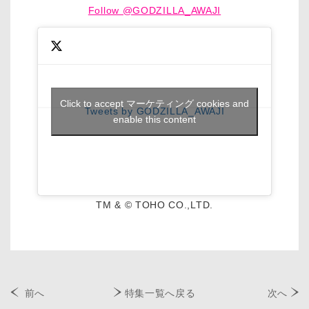
Follow @GODZILLA_AWAJI
Click to accept マーケティング cookies and
Tweets by GODZILLA_AWAJI
enable this content
TM & © TOHO CO.,LTD.
前へ
特集一覧へ戻る
次へ